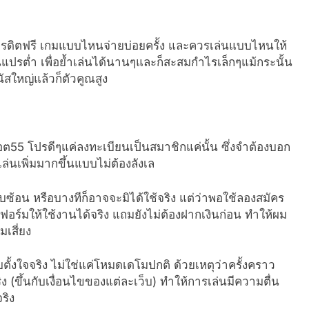
เครดิตฟรี เกมแบบไหนจ่ายบ่อยครั้ง และควรเล่นแบบไหนให้
แปรต่ำ เพื่อย้ำเล่นได้นานๆและก็สะสมกำไรเล็กๆแม้กระนั้น
ัสใหญ่แล้วก็ตัวคูณสูง
สล็อต55 โปรดีๆแค่ลงทะเบียนเป็นสมาชิกแค่นั้น ซึ่งจำต้องบอก
ล่นเพิ่มมากขึ้นแบบไม่ต้องลังเล
บซ้อน หรือบางทีก็อาจจะมิได้ใช้จริง แต่ว่าพอใช้ลองสมัคร
ฟอร์มให้ใช้งานได้จริง แถมยังไม่ต้องฝากเงินก่อน ทำให้ผม
เสี่ยง
้งใจจริง ไม่ใช่แค่โหมดเดโมปกติ ด้วยเหตุว่าครั้งคราว
ง (ขึ้นกับเงื่อนไขของแต่ละเว็บ) ทำให้การเล่นมีความตื่น
ริง