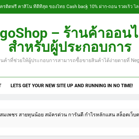
ครดิตฟรี คาสิโน ที่ดีที่สุด ของไทย Cash back 10% ฝาก-ถอน รวดเร็ว ไลฟ์สด สล็อต ยิงปลา กีฬา ไพ่ เครดิตฟรี เกม
สล็อตหลายร้อยแบบ Top 82 b
าสิโน สล็อตเว็บตรง สล็อตแตกง่าย มีจริงไหม? เจาะลึกระบบเกม ฟีเจอร์ และ
ใหม่ล่าสุด
goShop – ร้านค้าออนไ
สล็อตเว็บตรง เว็บไซต์ใหญ่ รวมสล็อตน่าเล่น 2026 เกมดังจากค่ายช
ออนไลน์ เว็บแม่ ใหม่
สำหรับผู้ประกอบการ
สล็อต168 สายแตก ลุ้นกำไรแบบไม่เสียฟีล Top 99 by Tawnya tangtem
ินค้าที่ช่วยให้ผู้ประกอบการสามารถซื้อขายสินค้าได้ง่ายดายที่ N
ครดิตฟรี คาสิโน ที่ดีที่สุด ของไทย Cash back 10% ฝาก-ถอน รวดเร็ว ไลฟ์สด สล็อต ยิงปลา กีฬา ไพ่ เครดิตฟรี เกม
สล็อตหลายร้อยแบบ Top 82 b
าสิโน สล็อตเว็บตรง สล็อตแตกง่าย มีจริงไหม? เจาะลึกระบบเกม ฟีเจอร์ และ
ใหม่ล่าสุด
T
LETS GET YOUR NEW SITE UP AND RUNNING IN NO TIME!
สล็อตเว็บตรง เว็บไซต์ใหญ่ รวมสล็อตน่าเล่น 2026 เกมดังจากค่ายช
ออนไลน์ เว็บแม่ ใหม่
นก็จ่ายทันที สล็อต888 สมัครตอนนี้ รับโบนัสฟรี 11 กุมภาพันธ์ 2