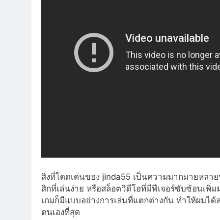
สิ่งที่โดดเด่นของ jinda55 เป็นความมากมายหลาย
สิกที่เล่นง่าย หรือสล็อตวิดีโอที่มีฟีเจอร์ซับซ้อนเ
เกมก็มีแบบอย่างการเล่นที่แตกต่างกัน ทำให้ผมได
ตนเองที่สุด