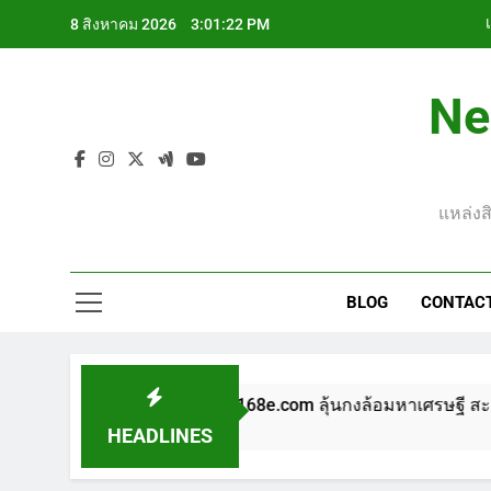
Skip
เ
8 สิงหาคม 2026
3:01:23 PM
to
content
ค
Ne
แหล่งส
เ
ค
BLOG
CONTAC
HEADLINES
en jin888.work แจกทรัพย์สมาชิกหใม่ 1,000 มาตรฐานชั้นนำ 10 ล้า