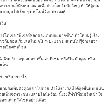
บางเกมก็มีระบบสะสมเพื่อปลดล็อกโบนัสใหญ่ ทำให้ผู้เล่น
่แค่หมุนไปเรื่อยๆแบบไม่มีวัตถุประสงค์
เงิน
การได้เจอ “ฟีเจอร์หลักของเกมบ่อยมากขึ้น” ทำให้ผมรู้เรื่อง
วกับตอนเริ่มเล่นใหม่ๆในระยะแรก ผมแทบไม่รู้จักเลยว่า
มายเรียงกันก็ชนะ
ือฟีพบร์ต่างๆบ่อยมากขึ้น อาทิเช่น ฟรีสปิน ตัวคูณ หรือ
งเห็น
จ่ายเงินอย่างไร
งเกมยังเพิ่มตัวคูณเข้าไปด้วย ทำให้รางวัลที่ได้สูงขึ้นแบบเห็น
่วยเพิ่มจังหวะชนะหลายไลน์พร้อม นี้เองที่ทำให้ผมเริ่มเข้าใจ
่อยๆแล้วหวังโชคอย่างเดียว