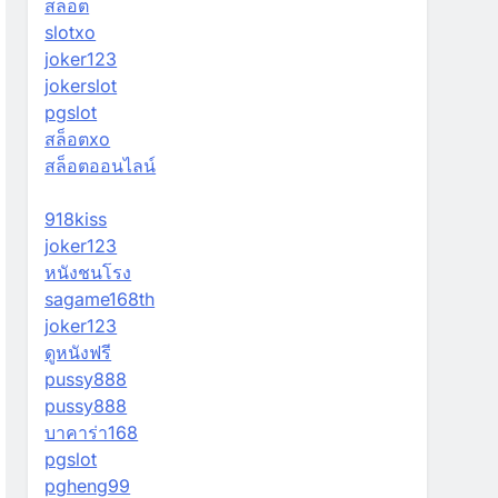
สล็อต
slotxo
joker123
jokerslot
pgslot
สล็อตxo
สล็อตออนไลน์
918kiss
joker123
หนังชนโรง
sagame168th
joker123
ดูหนังฟรี
pussy888
pussy888
บาคาร่า168
pgslot
pgheng99