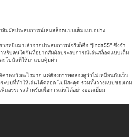
อยากสัมผัสประสบการณ์เล่นสล็อตแบบเต็มแบบอย่าง
อยากหยิบมาเล่าจากประสบการณ์จริงก็คือ “jinda55” ซึ่งจำ
ยสำหรับคนใดกันที่อยากสัมผัสประสบการณ์เล่นสล็อตแบบเต็ม
ะโบนัสที่ให้มาแบบคุ้มค่า
ด้คาดหวังอะไรมาก แค่ต้องการทดลองดูว่าไม่เหมือนกับเว็บ
ของระบบที่ทำให้เล่นได้ตลอด ไม่มีสะดุด รวมทั้งวางแบบของเกม
ยเพิ่มอรรถรสสำหรับเพื่อการเล่นได้อย่างยอดเยี่ยม