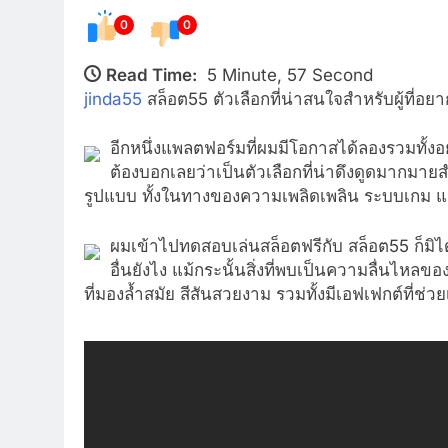
0
0
Read Time:
5 Minute, 57 Second
jinda55
สล็อต55 ตัวเลือกที่น่าสนใจสำหรับผู้ที่
อีกหนึ่งแพลตฟอร์มที่ผมมีโอกาสได้ลองรวมทั้ง
ต้องบอกเลยว่าเป็นตัวเลือกที่น่าดึงดูดมากมา
รูปแบบ ทั้งในทางของความเพลิดเพลิน ระบบเกม แล
ผมเข้าไปทดสอบเล่นสล็อตฟรีกับ สล็อต55 ก็มิไ
อื่นยังไง แม้กระนั้นสิ่งที่พบเป็นความลื่นไหล
ที่มองล้ำสมัย สีสันสวยงาม รวมทั้งมีเอฟเฟกต์ที่ช่ว