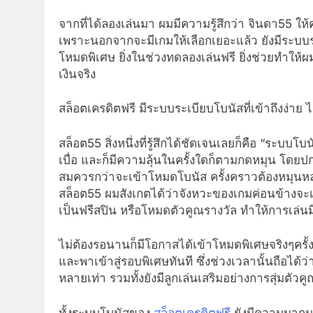
จากที่ได้ลองเล่นมา ผมมีความรู้สึกว่า จินดา55 ใ
เพราะนอกจากจะมีเกมให้เลือกเยอะแล้ว ยังมีระบบระ
โหมดพิเศษ ยิ่งในช่วงทดลองเล่นฟรี ยิ่งช่วยทำให้ผ
เงินจริง
สล็อตเครดิตฟรี มีระบบระเบียบโบนัสที่เข้าถึงง่าย
สล็อต55 สิ่งหนึ่งที่รู้สึกได้ชัดเจนเลยก็คือ “ระบบโบน
เบื่อ และก็มีความลุ้นในครั้งใดก็ตามกดหมุน โด
สมควรกว่าจะเข้าโหมดโบนัส ครั้งคราวต้องหมุนหลา
สล็อต55 ผมสังเกตได้ว่าจังหวะของเกมค่อนข้างจะเปิ
เป็นฟรีสปิน หรือโหมดตัวคูณรางวัล ทำให้การเล่นมีคว
ไม่ต้องรอนานก็มีโอกาสได้เข้าโหมดพิเศษจริงๆครั้
และพาเข้าสู่รอบพิเศษทันที ซึ่งช่วงเวลานั้นถือได้ว่
หลายเท่า รวมทั้งยังมีลูกเล่นเสริมอย่างการสุ่มตัว
ทั้งระบบโบนัสของ
สล็อตเครดิตฟรี
ยังมีความมากมา