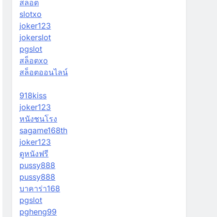
สล็อต
slotxo
joker123
jokerslot
pgslot
สล็อตxo
สล็อตออนไลน์
918kiss
joker123
หนังชนโรง
sagame168th
joker123
ดูหนังฟรี
pussy888
pussy888
บาคาร่า168
pgslot
pgheng99