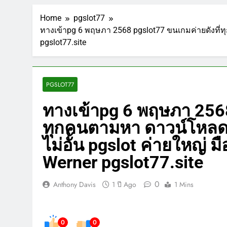
7 เดือน Ago
เว็บใหญ่ 918kiss ทดลองเล่น Top 2 by Edwina websi
Home
pgslot77
ทางเข้าpg 6 พฤษภา 2568 pgslot77 ขนเกมค่ายดังที่ทุ
 คาสิโน
Pgslot168 Tangtem168.today 11 JUN 68 สล็อต168 
pgslot77.site
1 ปี Ago
PGSLOT77
สล็อต168 สายแตก ลุ้นกำไรแบบไม่เสียฟีล Top 99 by Tawnya tangtem168e.com ลุ้นกงล้อมหาเศรษฐี สะสมเพชร สายทุนน้อย สมัครด่วน การันตี กำไรหลักแสน สล็อตเว็บตรง ของรางวัลกำลังรอ เจ้าของใหม่ 23 JUL 2026
ทางเข้าpg 6 พฤษภา 2568
1 สัปดาห์ Ago
 กุมภาพันธ์ 26
Ufa11k Ufa11k.one 4 FEB 2026 ufa11k ส่งต
ทุกคนตามหา ดาวน์โหลด พี
7 เดือน Ago
ไม่อั้น pgslot ค่ายใหญ่ 
เว็บใหญ่ 918kiss ทดลองเล่น Top 2 by Edwina websi
Werner pgslot77.site
 คาสิโน
Pgslot168 Tangtem168.today 11 JUN 68 สล็อต168 
0
Anthony Davis
1 ปี Ago
1 Mins
1 ปี Ago
0
0