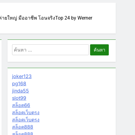
สิโน เว็บตรง ลงทุนง่าย ได้เงินไว แจกค่าคอม 5% บาคาร่ามาตรฐานช
ดือน Ago
 ค่ายใหญ่ มืออาชีพ โอนจริงTop 24 by Werner
ิการตลอดการใช้งาน ยิงปลา สล็อต บาคาร่า pgslot168 สมัครเลย 1
ทางเข้าpg ฟรีสปินแตกหนัก Top 89 by Fred pgslotth.io สมัครรับโบนัสฟรีทันที ธีมเกมทุกแบบทุกสไตล์กลุองสุ่มแจกเงินสด 10,000 ทางเข้าpg แสนแรกแตกแน่ 15 กุมภาพันธ์ 25
ค้นหา
2 ปี Ago
สำหรับ:
สิโน ที่ดีที่สุด ของไทย Cash back 10% ฝาก-ถอน รวดเร็ว ไลฟ์สด สล็อต ยิงปลา กีฬา ไพ่ เครดิตฟรี เกมสล
ติธรรม เอาใจแฟนยูฟ่า ufa11bet รีบสมัคร วันนี้คุ้มสุด Top 3 by
joker123
pg168
สิโน เว็บตรง ลงทุนง่าย ได้เงินไว แจกค่าคอม 5% บาคาร่ามาตรฐานช
jinda55
ดือน Ago
slot99
ิการตลอดการใช้งาน ยิงปลา สล็อต บาคาร่า pgslot168 สมัครเลย 1
สล็อต66
สล็อตเว็บตรง
สล็อตเว็บตรง
ทางเข้าpg ฟรีสปินแตกหนัก Top 89 by Fred pgslotth.io สมัครรับโบนัสฟรีทันที ธีมเกมทุกแบบทุกสไตล์กลุองสุ่มแจกเงินสด 10,000 ทางเข้าpg แสนแรกแตกแน่ 15 กุมภาพันธ์ 25
สล็อต888
2 ปี Ago
สล็อต888