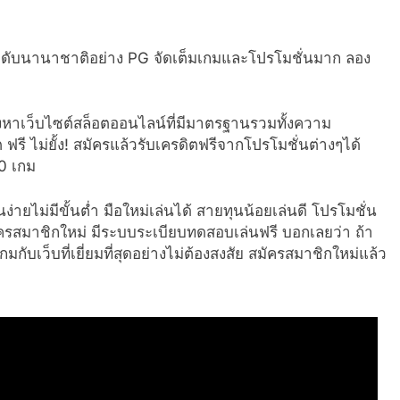
่งระดับนานาชาติอย่าง PG จัดเต็มเกมและโปรโมชั่นมาก ลอง
งหาเว็บไซต์สล็อตออนไลน์ที่มีมาตรฐานรวมทั้งความ
ฟรี ไม่ยั้ง! สมัครแล้วรับเครดิตฟรีจากโปรโมชั่นต่างๆได้
0 เกม
ม่มีขั้นต่ำ มือใหม่เล่นได้ สายทุนน้อยเล่นดี โปรโมชั่น
ัครสมาชิกใหม่ มีระบบระเบียบทดสอบเล่นฟรี บอกเลยว่า ถ้า
กับเว็บที่เยี่ยมที่สุดอย่างไม่ต้องสงสัย สมัครสมาชิกใหม่แล้ว