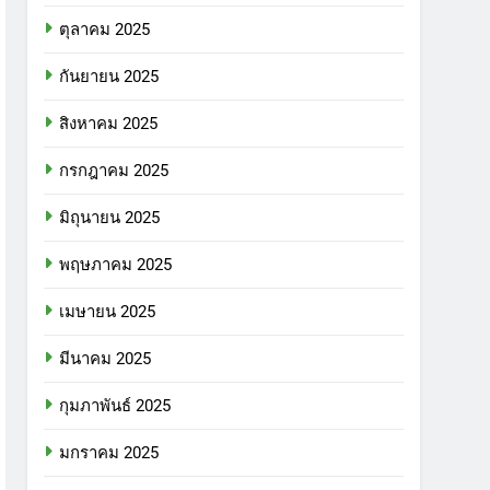
ตุลาคม 2025
กันยายน 2025
สิงหาคม 2025
กรกฎาคม 2025
มิถุนายน 2025
พฤษภาคม 2025
เมษายน 2025
มีนาคม 2025
กุมภาพันธ์ 2025
มกราคม 2025