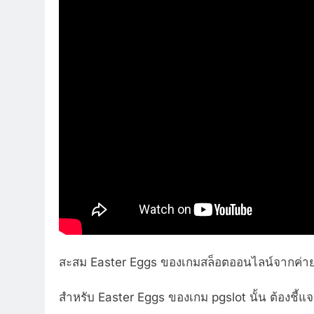
สะสม Easter Eggs ของเกมสล็อตออนไลน์จากค่า
สำหรับ Easter Eggs ของเกม pgslot นั้น ต้องชี้แจง