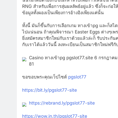
RNG สำหรับเพื่อการสุ่มผลลัพธ์อยู่แล้ว ซึ่งก็จะก่
ข้อมูลทั้งผองเป็นเพียงการอ้างอิงเพียงแค่นั้น
ทั้งนี้ มันก็ขึ้นกับการเลือกเกม ทางเข้าpg และก
ไปแน่นอน ถ้าคุณพิจารณา Easter Eggs ต่างๆเพร
ยิ่งสมัครสมาชิกใหม่กับเราด้วยแล้วล่ะก็ รับประก
กับเราได้แล้ววันนี้ ลงทะเบียนเป็นสมาชิกใหม่ฟรีกั
Casino ทางเข้าpg pgslot77.site 6 กรกฎาค
81
ขอขอบพระคุณเว็ปไซต์
pgslot77
https://bit.ly/pgslot77-site
https://rebrand.ly/pgslot77-site
https://wow.in.th/pgslot77-site