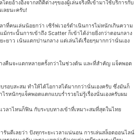
ูลโดยอ้างอิงจากสถิติต่างๆของผู้เล่นจริงที่เข้ามาใช้บริการกับ
นเลยนะครับ!
าที่คนเล่นน้อยกว่า เซิร์ฟเวอร์ดำเนินการไม่หนักเกินความ
แม้กระนั้นการเข้าถึง Scatter ก็เข้าได้ง่ายยิ่งกว่าตอนกลาง
ะยะยาว เน้นแตกปานกลาง แต่เล่นได้เรื่อยๆมากกว่านั่นเอง
ลางคืนจะแตกหลายครั้งกว่าในช่วงต้น และที่สำคัญ แจ็คพอต
บบรอบสะสม ทำให้ได้โอกาสได้มากกว่านั่นเองครับ ซึ่งมันก็
ำไรหนักๆแจ็คพอตแตกแบบร่ำรวยไม่รู้เรื่องนั่นเองครับผม
ล่นเวลาไหนก็ฟิน กับระบบทางเข้าที่เหมาะสมที่สุดในไทย
ารันตีเลยว่า ปังทุกระยะเวลาแน่นอน การเล่นสล็อตออนไลน์
ั้นหรอกนะครับ เพราะเหตุว่าตัวเกมต่างๆมีระบบระเบียบ