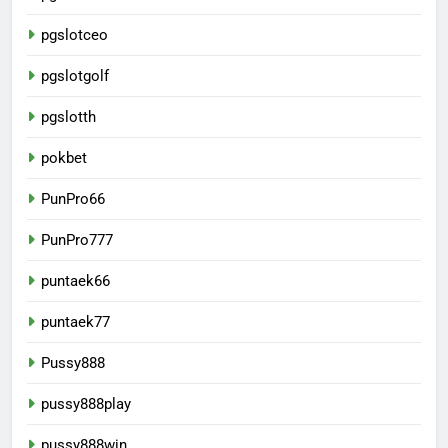
pgslotceo
pgslotgolf
pgslotth
pokbet
PunPro66
PunPro777
puntaek66
puntaek77
Pussy888
pussy888play
pussy888win