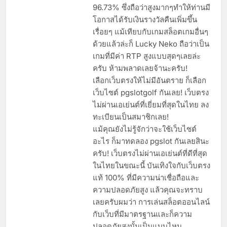
96.73% ซึ่งถือว่าสูงมากๆทำให้ท่านมี
โอกาสได้รับเงินรางวัลคืนเพิ่มขึ้น
เรื่อยๆ แม้เทียบกับเกมสล็อตเกมอื่นๆ
ด้วยแล้วล่ะก็ Lucky Neko ถือว่าเป็น
เกมที่มีค่า RTP สูงแบบสุดๆเลยล่ะ
ครับ ห้ามพลาดเลยจ้านะครับ!
เลือกเว็บตรงให้ไม่มีอันตราย ก็เลือก
เว็บไซต์ pgslotgolf กันเลย! เว็บตรง
ไม่ผ่านเอเย่นต์ที่เยี่ยมที่สุดในไทย ลง
ทะเบียนเป็นสมาชิกเลย!
แม้คุณยังไม่รู้จักว่าจะใช้เว็บไซต์
อะไร ก็มาทดลอง pgslot กันเลยสินะ
ครับ! เว็บตรงไม่ผ่านเอเย่นต์ที่ดีที่สุด
ในไทยในขณะนี้ บันเทิงใจกับเว็บตรง
แท้ 100% ที่มีความน่าเชื่อถือและ
ความปลอดภัยสูง แล้วคุณจะทราบ
เลยครับผมว่า การเล่นสล็อตออนไลน์
กับเว็บที่มีมาตรฐานและก็ความ
ปลอดภัยสูงนั้นเป็นแบบไหน