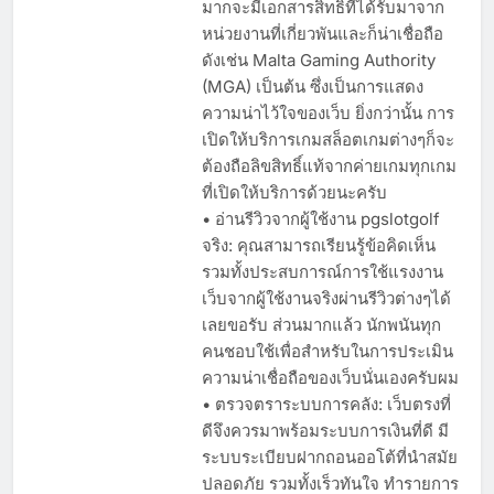
มากจะมีเอกสารสิทธิ์ที่ได้รับมาจาก
หน่วยงานที่เกี่ยวพันและก็น่าเชื่อถือ
ดังเช่น Malta Gaming Authority
(MGA) เป็นต้น ซึ่งเป็นการแสดง
ความน่าไว้ใจของเว็บ ยิ่งกว่านั้น การ
เปิดให้บริการเกมสล็อตเกมต่างๆก็จะ
ต้องถือลิขสิทธิ์แท้จากค่ายเกมทุกเกม
ที่เปิดให้บริการด้วยนะครับ
• อ่านรีวิวจากผู้ใช้งาน pgslotgolf
จริง: คุณสามารถเรียนรู้ข้อคิดเห็น
รวมทั้งประสบการณ์การใช้แรงงาน
เว็บจากผู้ใช้งานจริงผ่านรีวิวต่างๆได้
เลยขอรับ ส่วนมากแล้ว นักพนันทุก
คนชอบใช้เพื่อสำหรับในการประเมิน
ความน่าเชื่อถือของเว็บนั่นเองครับผม
• ตรวจตราระบบการคลัง: เว็บตรงที่
ดีจึงควรมาพร้อมระบบการเงินที่ดี มี
ระบบระเบียบฝากถอนออโต้ที่นำสมัย
ปลอดภัย รวมทั้งเร็วทันใจ ทำรายการ