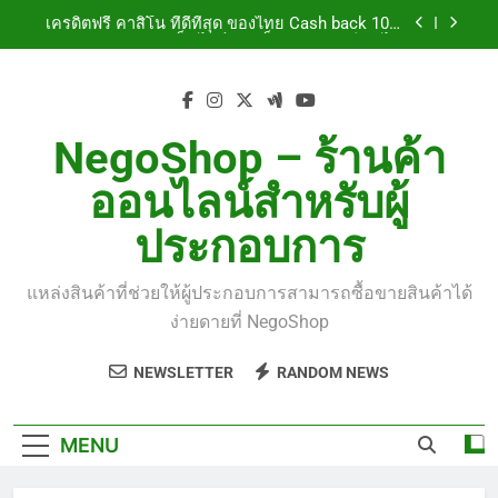
Skip
เครดิตฟรี เกมสล็อตหลายร้อยแบบ Top 82 by
คาสิโน สล็อตเว็บตรง สล็อตแตกง่าย มีจริงไหม? เจาะ
Micheal hengjing168d.com 6 ก.ค. 69
to
ลึกระบบเกม ฟีเจอร์ และปัจจัยที่เกี่ยวข้อง เว็บใหญ่
jin888.asia ใหม่ล่าสุด Top 40 by Kathy 12 webแจก
content
สล็อตเว็บตรง เว็บไซต์ใหญ่ รวมสล็อตน่าเล่น 2026
หนัก JUL 26
เกมดังจากค่ายชั้นนำ พร้อมรายละเอียดครบทุกมิติ คา
สิโนออนไลน์ เว็บแม่ ใหม่ล่าสุด Top 63 by Sanford
สล็อต168 สายแตก ลุ้นกำไรแบบไม่เสียฟีล Top 99 by
Jin888.asia 5 กรกฎาคม 26
Tawnya tangtem168e.com ลุ้นกงล้อมหาเศรษฐี
NegoShop – ร้านค้า
สะสมเพชร สายทุนน้อย สมัครด่วน การันตี กำไรหลัก
เครดิตฟรี คาสิโน ที่ดีที่สุด ของไทย Cash back 10%
แสน สล็อตเว็บตรง ของรางวัลกำลังรอ เจ้าของใหม่ 23
ออนไลน์สำหรับผู้
ฝาก-ถอน รวดเร็ว ไลฟ์สด สล็อต ยิงปลา กีฬา ไพ่
JUL 2026
เครดิตฟรี เกมสล็อตหลายร้อยแบบ Top 82 by
คาสิโน สล็อตเว็บตรง สล็อตแตกง่าย มีจริงไหม? เจาะ
Micheal hengjing168d.com 6 ก.ค. 69
ประกอบการ
ลึกระบบเกม ฟีเจอร์ และปัจจัยที่เกี่ยวข้อง เว็บใหญ่
jin888.asia ใหม่ล่าสุด Top 40 by Kathy 12 webแจก
สล็อตเว็บตรง เว็บไซต์ใหญ่ รวมสล็อตน่าเล่น 2026
หนัก JUL 26
เกมดังจากค่ายชั้นนำ พร้อมรายละเอียดครบทุกมิติ คา
แหล่งสินค้าที่ช่วยให้ผู้ประกอบการสามารถซื้อขายสินค้าได้
สิโนออนไลน์ เว็บแม่ ใหม่ล่าสุด Top 63 by Sanford
ง่ายดายที่ NegoShop
Jin888.asia 5 กรกฎาคม 26
NEWSLETTER
RANDOM NEWS
MENU