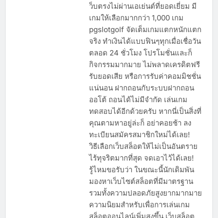
ว็บตรงไม่ผ่านเอเย่นต์ที่ยอดเยี่ยม มี
เกมให้เลือกมากกว่า 1,000 เกม
pgslotgolf จัดเต็มเกมแตกหนักแตก
จริง ทำเงินได้แบบฟินๆทุกเมื่อเชื่อวัน
ตลอด 24 ชั่วโมง โปรโมชั่นและก็
กิจกรรมมากมาย ไม่พลาดเครดิตฟรี
รับยอดเสีย หรือการรับค่าคอมมิชชั่น
แน่นอน ฝากถอนกับระบบฝากถอน
ออโต้ ถอนได้ไม่มีจำกัด เล่นเกม
ทดสอบได้อีกด้วยครับ หากนี่เป็นสิ่งที่
คุณตามหาอยู่ล่ะก็ อย่าคอยช้า ลง
ทะเบียนสมัครสมาชิกใหม่ได้เลย!
วิธีเลือกเว็บสล็อตให้ไม่เป็นอันตราย
ไร้ทุจริตมากที่สุด จดเอาไว้ได้เลย!
รู้ไหมขอรับว่า ในขณะนี้นักเดิมพัน
มองหาเว็บไซต์สล็อตที่มีมาตรฐาน
รวมทั้งความปลอดภัยสูงยากมากมาย
ความนิยมสำหรับเพื่อการเล่นเกม
สล็อตออนไลน์เพิ่มสูงขึ้น เว็บสล็อต