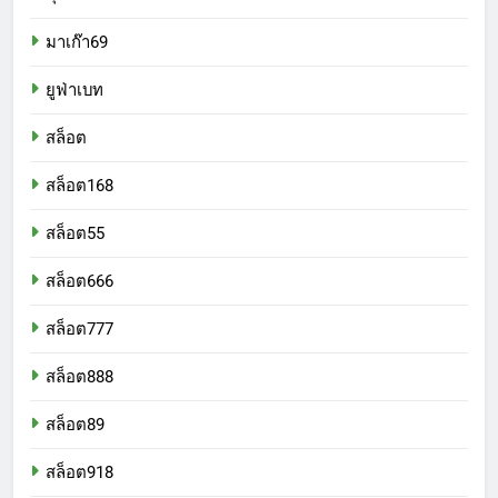
มาเก๊า69
ยูฟ่าเบท
สล็อต
สล็อต168
สล็อต55
สล็อต666
สล็อต777
สล็อต888
สล็อต89
สล็อต918