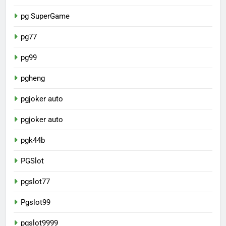
pg SuperGame
pg77
pg99
pgheng
pgjoker auto
pgjoker auto
pgk44b
PGSlot
pgslot77
Pgslot99
pgslot9999