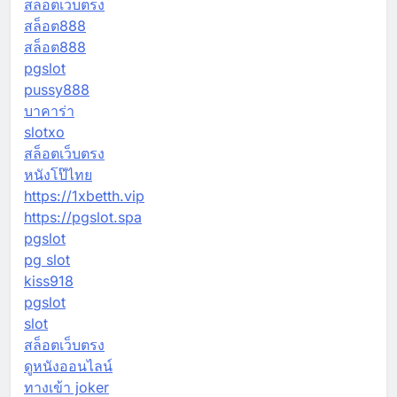
สล็อตเว็บตรง
สล็อต888
สล็อต888
pgslot
pussy888
บาคาร่า
slotxo
สล็อตเว็บตรง
หนังโป๊ไทย
https://1xbetth.vip
https://pgslot.spa
pgslot
pg slot
kiss918
pgslot
slot
สล็อตเว็บตรง
ดูหนังออนไลน์
ทางเข้า joker