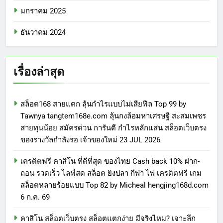
มกราคม 2025
ธันวาคม 2024
เรื่องล่าสุด
สล็อต168 สายแตก ลุ้นกำไรแบบไม่เสียฟีล Top 99 by
Tawnya tangtem168e.com ลุ้นกงล้อมหาเศรษฐี สะสมเพชร
สายทุนน้อย สมัครด่วน การันตี กำไรหลักแสน สล็อตเว็บตรง
ของรางวัลกำลังรอ เจ้าของใหม่ 23 JUL 2026
เครดิตฟรี คาสิโน ที่ดีที่สุด ของไทย Cash back 10% ฝาก-
ถอน รวดเร็ว ไลฟ์สด สล็อต ยิงปลา กีฬา ไพ่ เครดิตฟรี เกม
สล็อตหลายร้อยแบบ Top 82 by Micheal hengjing168d.com
6 ก.ค. 69
คาสิโน สล็อตเว็บตรง สล็อตแตกง่าย มีจริงไหม? เจาะลึก