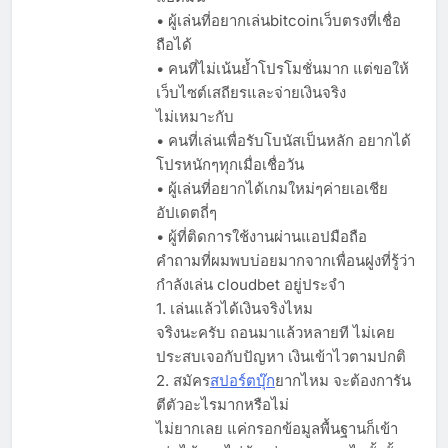
• ผู้เล่นที่อยากเล่นbitcoinเว็บตรงที่เชื่อ
ถือได้
• คนที่ไม่เน้นย้ำโปรโมชั่นมาก แต่ขอให้
เว็บไซต์เสถียรและจ่ายเงินจริง
ไม่เหมาะกับ
• คนที่เล่นเพื่อรับโบนัสเป็นหลัก อยากได้
โปรหนักๆทุกเมื่อเชื่อวัน
• ผู้เล่นที่อยากได้เกมใหม่ๆค่ายเอเชีย
อัปเดตถี่ๆ
• ผู้ที่ติดการใช้งานผ่านแอปมือถือ
คำถามที่ผมพบบ่อยมากจากเพื่อนฝูงที่รู้ว่า
กำลังเล่น cloudbet อยู่ประจำ
1. เล่นแล้วได้เงินจริงไหม
จริงนะครับ ถอนมาแล้วหลายที ไม่เคย
ประสบเจอกับปัญหา เงินเข้าไวตามปกติ
2. สมัคร
สปอร์ตบุ๊ก
ยากไหม จะต้องการัน
ตีตัวอะไรมากหรือไม่
ไม่ยากเลย แค่กรอกข้อมูลพื้นฐานก็เข้า