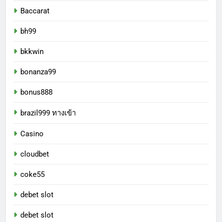
Baccarat
bh99
bkkwin
bonanza99
bonus888
brazil999 ทางเข้า
Casino
cloudbet
coke55
debet slot
debet slot