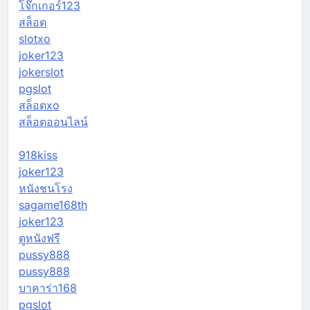
โจ๊กเกอร์123
สล็อต
slotxo
joker123
jokerslot
pgslot
สล็อตxo
สล็อตออนไลน์
918kiss
joker123
หนังชนโรง
sagame168th
joker123
ดูหนังฟรี
pussy888
pussy888
บาคาร่า168
pgslot