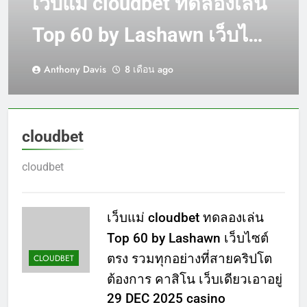
เว็บแม่ cloudbet ทดลองเล่น
1 ปี Ago
Top 60 by Lashawn เว็บไซต์
สล็อตเว็บตรง เว็บไซต์แตกง่าย รวมทุกเกมฮิตจากค่ายดังไว้ที่เด
2 ปี Ago
ตรง รวมทุกอย่างที่สายคริป
Anthony Davis
8 เดือน ago
โตต้องการ คาสิโน เว็บเดียว
เอาอยู่ 29 DEC 2025 casino
cloudbet
cloudbet
เว็บแม่ cloudbet ทดลองเล่น
Top 60 by Lashawn เว็บไซต์
ตรง รวมทุกอย่างที่สายคริปโต
CLOUDBET
ต้องการ คาสิโน เว็บเดียวเอาอยู่
29 DEC 2025 casino