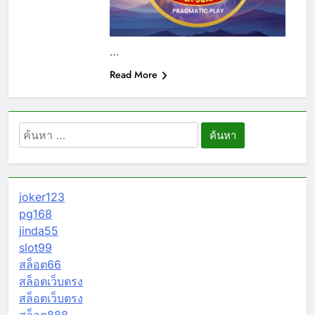
…
Read More
ค้นหา
สำหรับ:
joker123
pg168
jinda55
slot99
สล็อต66
สล็อตเว็บตรง
สล็อตเว็บตรง