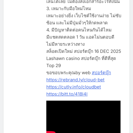
เล่นได้เลย ไม่ต้องส่งเอกสารอะไรทั้งนั้น
3. เหมาะกับมือใหม่ไหม
เหมาะอย่างยิ่ง เว็บไซต์ใช้งานง่าย ไม่ซับ
ซ้อน และไม่มีปุ่มมั่วๆให้กดพลาด
4. มีปัญหาติดต่อคนไหนกันได้ไหม
มีแชตสดตลอด 1 วัน แอดไม่นตอบดี
ไม่มีหายระหว่างทาง
สล็อตเปิดใหม่ สปอร์ตบุ๊ก 16 DEC 2025
Lashawn casino สปอร์ตบุ๊ก ที่ดีที่สุด
Top 29
ขอขอบพระคุณby web
สปอร์ตบุ๊ก
https://rebrand.ly/cloud-bet
https://cutly.info/cloudbet
https://bitt.to/418l4l