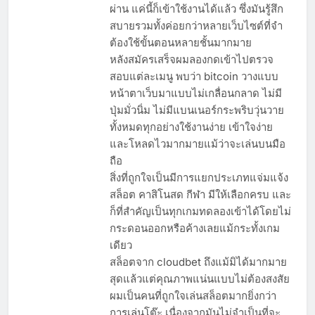
ผ่าน แค่นี้ก็เข้าใช้งานได้แล้ว ซึ่งมันรู้สึก
สบายรวมทั้งค่อยกว่าหลายเว็บไซต์ที่จำ
ต้องใช้ขั้นตอนหลายชั้นมากมาย
หลังสมัครเสร็จผมลองกดเข้าไปตรวจ
สอบแต่ละเมนู พบว่า bitcoin วางแบบ
หน้าตาเว็บมาแบบไม่เกลื่อนกลาด ไม่มี
ปุ่มมั่วนิ่ม ไม่มีแบนเนอร์กระพริบวุ่นวาย
ทั้งหมดทุกอย่างใช้งานง่าย เข้าใจง่าย
และโหลดไวมากมายแม้ว่าจะเล่นบนมือ
ถือ
สิ่งที่ถูกใจเป็นมีการแยกประเภทแจ่มแจ้ง
สล็อต คาสิโนสด กีฬา มีให้เลือกครบ และ
ก็ที่สำคัญเป็นทุกเกมทดลองเข้าได้โดยไม่
กระดอนออกหรือค้างเลยแม้กระทั้งเกม
เดียว
สล็อตจาก cloudbet ถึงแม้มิได้มากมาย
สุดแล้วแต่คุณภาพแน่นแบบไม่ต้องสงสัย
ผมเป็นคนที่ถูกใจเล่นสล็อตมากยิ่งกว่า
การเล่นโต๊ะ เนื่องจากมันไม่จำเป็นที่จะ