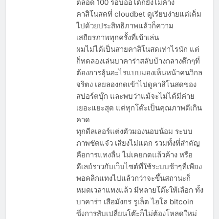
ตลอด 100 รอบออโต้ก็ยังไม่ค้าง
คาสิโนสดที่ cloudbet ดูเรียบง่ายแต่เต็ม
ไปด้วยประสิทธิภาพแล้วก็ความ
เสถียรภาพทุกครั้งที่เข้าเล่น
ผมไม่ได้เป็นสายคาสิโนสดเท่าไรนัก แต่
ก็ทดลองเล่นบาคาร่าสลับบ้างกลางดึกๆที่
ต้องการลุ้นอะไรแบบมองเห็นหน้าคนวิกล
จริตง เลยลองกดเข้าไปดูคาสิโนสดของ
สปอร์ตบุ๊ก และพบว่าแม้จะไม่ได้มีค่าย
เยอะแยะสุด แต่ทุกโต๊ะเป็นคุณภาพดีเกิน
คาด
ทุกดีลเลอร์แต่งตัวมองนอบน้อม ระบบ
ภาพชัดแจ๋ว เสียงไม่แตก รวมทั้งที่สำคัญ
คือการแทงลื่น ไม่เคยกดแล้วค้าง หรือ
ดีเลย์ราวกับเว็บไซต์ที่ใช้ระบบช้าๆที่เพียง
พอคลิกแทงไปแล้วกว่าจะขึ้นสถานะก็
หมดเวลาแทงแล้ว มีหลายโต๊ะให้เลือก ทั้ง
บาคาร่า เสือมังกร รูเล็ต ไฮโล bitcoin
ซึ่งการสับเปลี่ยนโต๊ะก็ไม่ต้องโหลดใหม่