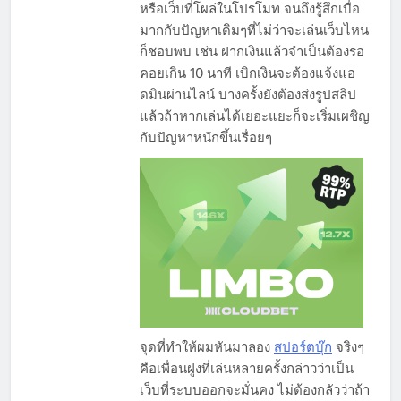
หรือเว็บที่โผล่ในโปรโมท จนถึงรู้สึกเบื่อ
มากกับปัญหาเดิมๆที่ไม่ว่าจะเล่นเว็บไหน
ก็ชอบพบ เช่น ฝากเงินแล้วจำเป็นต้องรอ
คอยเกิน 10 นาที เบิกเงินจะต้องแจ้งแอ
ดมินผ่านไลน์ บางครั้งยังต้องส่งรูปสลิป
แล้วถ้าหากเล่นได้เยอะแยะก็จะเริ่มเผชิญ
กับปัญหาหนักขึ้นเรื่อยๆ
จุดที่ทำให้ผมหันมาลอง
สปอร์ตบุ๊ก
จริงๆ
คือเพื่อนฝูงที่เล่นหลายครั้งกล่าวว่าเป็น
เว็บที่ระบบออกจะมั่นคง ไม่ต้องกลัวว่าถ้า