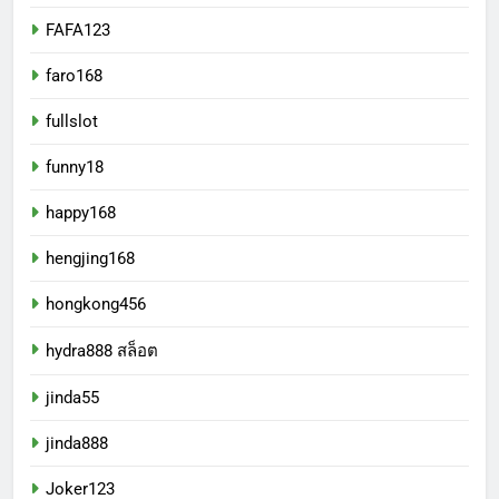
FAFA123
faro168
fullslot
funny18
happy168
hengjing168
hongkong456
hydra888 สล็อต
jinda55
jinda888
Joker123