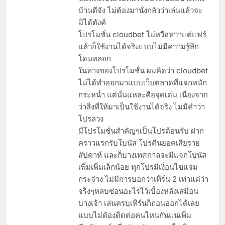
บ้านดีจัง ไม่ต้องมานั่งกลัวว่าเล่นแล้วจะ
มิได้ตังค์
โปรโมชั่น cloudbet ไม่หวือหวาแต่แฟร์
แล้วก็ใช้งานได้จริงแบบไม่มีความรู้สึก
โดนหลอก
ในทางของโปรโมชั่น ผมคิดว่า cloudbet
ไม่ได้ทำออกมาแบบเว็บตลาดที่แจกหนัก
กระหน่ำ แต่นั่นแหละคือจุดเด่น เนื่องจาก
ว่าสิ่งที่ให้มาเป็นใช้งานได้จริง ไม่มีคำว่า
โปรลวง
มีโปรโมชั่นสำคัญๆเป็นโปรต้อนรับ ฝาก
คราวแรกรับโบนัส โปรคืนยอดเสียราย
สัปดาห์ และก็บางเทศกาลจะมีแจกโบนัส
เพิ่มเพิ่มเล็กน้อย ทุกโปรมีเงื่อนไขแจ่ม
กระจ่าง ไม่มีการบอกว่าเทิร์น 2 เท่าแต่ว่า
จริงๆหลบซ่อนอะไรไว้เบื้องหลังเสมือน
บางเจ้า เล่นครบเทิร์นก็ถอนออกได้เลย
แบบไม่ต้องติดต่อคนไหนกันแน่เพิ่ม