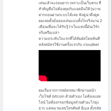
เล่นแล้วจะถอนยาก เพราะเป็นเว็บตรง ที่
สำคัญคือไม่ต้องคุยกับแอดมินให้วุ่นวาย
ฝากถอนผ่านระบบได้เลย ฟังดูน่าดึงดูด
ผมเลยตั้งมั่นลองเล่นแบบตั้งใจจริงนาน 2
เดือนเพื่อจะได้รับรู้ว่าเว็บแห่งนี้มันเวิร์ก
จริงหรือเปล่า
ความประทับใจแรกที่ได้สัมผัสโดยทันที
หลังสมัครใช้งานครั้งแรกกับ cloudbet
ผมเริ่มจากการสมัครสมาชิกผ่านหน้า
เว็บไซต์ bitcoin ด้วยตัวเอง ไม่ต้องแอด
ไลน์ ไม่ต้องกรอกข้อมูลส่วนตัวอะไรยุ่ง
ยาก แค่หมายเลขโทรศัพท์ อีเมล ตั้งรหัส