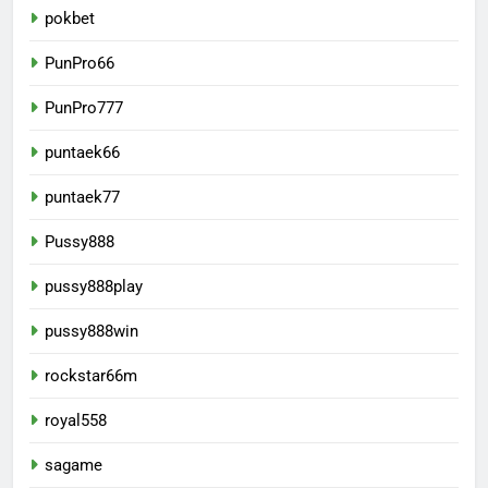
pokbet
PunPro66
PunPro777
puntaek66
puntaek77
Pussy888
pussy888play
pussy888win
rockstar66m
royal558
sagame