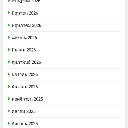
กรกฎาคม 2026
มิถุนายน 2026
พฤษภาคม 2026
เมษายน 2026
มีนาคม 2026
กุมภาพันธ์ 2026
มกราคม 2026
ธันวาคม 2025
พฤศจิกายน 2025
ตุลาคม 2025
กันยายน 2025