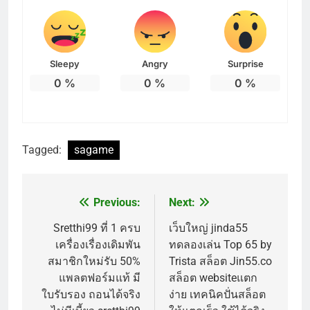
Sleepy
Angry
Surprise
0
%
0
%
0
%
Tagged:
sagame
Previous:
Next:
แนะแนว
เรื่อง
Sretthi99 ที่ 1 ครบ
เว็บใหญ่ jinda55
เครื่องเรื่องเดิมพัน
ทดลองเล่น Top 65 by
สมาชิกใหม่รับ 50%
Trista สล็อต Jin55.co
แพลตฟอร์มแท้ มี
สล็อต websiteแตก
ใบรับรอง ถอนได้จริง
ง่าย เทคนิคปั่นสล็อต