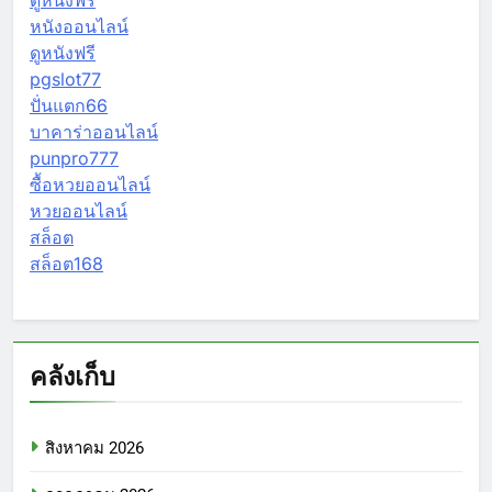
หนังออนไลน์
ดูหนังฟรี
pgslot77
ปั่นแตก66
บาคาร่าออนไลน์
punpro777
ซื้อหวยออนไลน์
หวยออนไลน์
สล็อต
สล็อต168
คลังเก็บ
สิงหาคม 2026