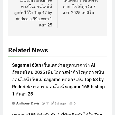
ไม่มีเบี้ยว sretthi99
ให้แตกเร็ว ใช้ได้จริง
คาสิโนออนไลน์ที่
ทำกำไรได้ทุกวัน 7
ลูกค้าไว้ใจ Top 47 by
ส.ค. 2025 คาสิโน
Andrea st99a.com 1
ตุลา 25
Related News
Sagame168th เว็บแตกง่าย สูตรบาคาร่า AI
อัพเดตใหม่ 2025 เพิ่มโอกาสทำกำไรทุกตา พนัน
ออนไลน์ เว็บแม่ sagame ทดลองเล่น Top 68 by
Roderick บาคาร่าออนไลน์ sagame168th.shop
1 กันยา 25
Anthony Davis
11 เดือน ago
0
บาคาร่า168 ผู้นำอันดับ 1 ที่นักเดิมพันไว้ใจ Top