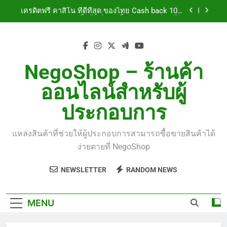
Skip
เครดิตฟรี เกมสล็อตหลายร้อยแบบ Top 82 by
คาสิโน สล็อตเว็บตรง สล็อตแตกง่าย มีจริงไหม? เจาะ
Micheal hengjing168d.com 6 ก.ค. 69
to
ลึกระบบเกม ฟีเจอร์ และปัจจัยที่เกี่ยวข้อง เว็บใหญ่
jin888.asia ใหม่ล่าสุด Top 40 by Kathy 12 webแจก
content
สล็อตเว็บตรง เว็บไซต์ใหญ่ รวมสล็อตน่าเล่น 2026
หนัก JUL 26
เกมดังจากค่ายชั้นนำ พร้อมรายละเอียดครบทุกมิติ คา
สิโนออนไลน์ เว็บแม่ ใหม่ล่าสุด Top 63 by Sanford
สล็อต168 สายแตก ลุ้นกำไรแบบไม่เสียฟีล Top 99 by
Jin888.asia 5 กรกฎาคม 26
Tawnya tangtem168e.com ลุ้นกงล้อมหาเศรษฐี
NegoShop – ร้านค้า
สะสมเพชร สายทุนน้อย สมัครด่วน การันตี กำไรหลัก
เครดิตฟรี คาสิโน ที่ดีที่สุด ของไทย Cash back 10%
แสน สล็อตเว็บตรง ของรางวัลกำลังรอ เจ้าของใหม่ 23
ออนไลน์สำหรับผู้
ฝาก-ถอน รวดเร็ว ไลฟ์สด สล็อต ยิงปลา กีฬา ไพ่
JUL 2026
เครดิตฟรี เกมสล็อตหลายร้อยแบบ Top 82 by
คาสิโน สล็อตเว็บตรง สล็อตแตกง่าย มีจริงไหม? เจาะ
Micheal hengjing168d.com 6 ก.ค. 69
ประกอบการ
ลึกระบบเกม ฟีเจอร์ และปัจจัยที่เกี่ยวข้อง เว็บใหญ่
jin888.asia ใหม่ล่าสุด Top 40 by Kathy 12 webแจก
สล็อตเว็บตรง เว็บไซต์ใหญ่ รวมสล็อตน่าเล่น 2026
หนัก JUL 26
เกมดังจากค่ายชั้นนำ พร้อมรายละเอียดครบทุกมิติ คา
แหล่งสินค้าที่ช่วยให้ผู้ประกอบการสามารถซื้อขายสินค้าได้
สิโนออนไลน์ เว็บแม่ ใหม่ล่าสุด Top 63 by Sanford
ง่ายดายที่ NegoShop
Jin888.asia 5 กรกฎาคม 26
NEWSLETTER
RANDOM NEWS
MENU