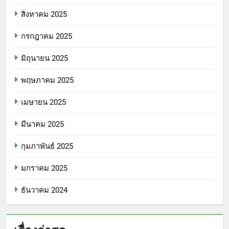
สิงหาคม 2025
กรกฎาคม 2025
มิถุนายน 2025
พฤษภาคม 2025
เมษายน 2025
มีนาคม 2025
กุมภาพันธ์ 2025
มกราคม 2025
ธันวาคม 2024