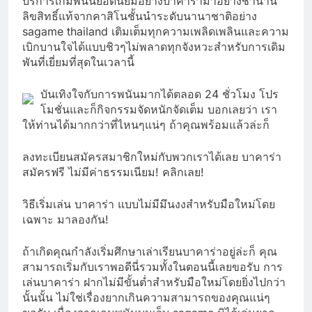
บริการเกมพนันยอดนิยมอย่างบาคาร่ามาอย่างช้านาน
ลิขสิทธิ์แท้จากคาสิโนชั้นนำระดับนานาชาติอย่าง
sagame thailand เติมเต็มทุกความเพลิดเพลินและความ
เบิกบานใจได้แบบชิวๆไม่พลาดทุกจังหวะสำหรับการเดิม
พันที่เยี่ยมที่สุดในเวลานี้
บันเทิงใจกับการพนันมากได้ตลอด 24 ชั่วโมง โปร
โมชั่นและก็กิจกรรมจัดหนักจัดเต็ม บอกเลยว่า เรา
ให้ท่านได้มากกว่าที่ไหนๆแน่ๆ ถ้าคุณพร้อมแล้วล่ะก็
ลงทะเบียนสมัครสมาชิกใหม่กับพวกเราได้เลย บาคาร่า
สมัครฟรี ไม่มีค่าธรรมเนียม! คลิกเลย!
วิธีเริ่มเล่น บาคาร่า แบบไม่มีมึนงงสำหรับมือใหม่โดย
เฉพาะ มาลองกัน!
ถ้าเกิดคุณกำลังเริ่มศึกษาเล่าเรียนบาคาร่าอยู่ล่ะก็ คุณ
สามารถเริ่มกับเราพอดีนี่รวมทั้งในตอนนี้เลยขอรับ การ
เล่นบาคาร่า ฝากไม่มีขั้นต่ำสำหรับมือใหม่โดยยิ่งไปกว่า
นั้นนั้น ไม่ใช่เรื่องยากเกินความสามารถของคุณแน่ๆ