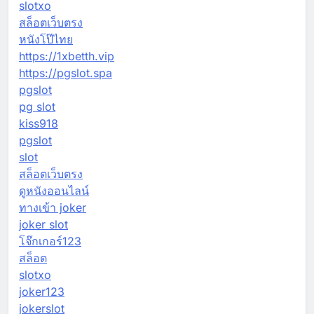
slotxo
สล็อตเว็บตรง
หนังโป๊ไทย
https://1xbetth.vip
https://pgslot.spa
pgslot
pg slot
kiss918
pgslot
slot
สล็อตเว็บตรง
ดูหนังออนไลน์
ทางเข้า joker
joker slot
โจ๊กเกอร์123
สล็อต
slotxo
joker123
jokerslot