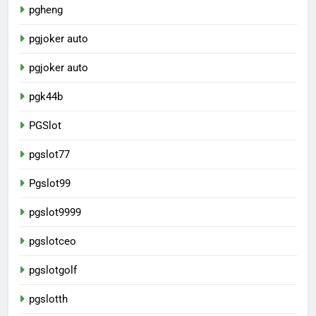
pgheng
pgjoker auto
pgjoker auto
pgk44b
PGSlot
pgslot77
Pgslot99
pgslot9999
pgslotceo
pgslotgolf
pgslotth