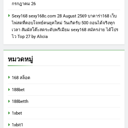
กรกฎาคม 26
Sexy168 sexy168c.com 28 August 2569 บาคาร่า168 เว็บ
ไพ่สดที่ตอบโจทย์คนยุคใหม่ วันเกิดรับ 500 ถอนได้จริงทุก
เวลา สัมผัสโต๊ะสดระดับพรีเมียม sexy168 สมัครง่าย ได้โปร
ไว Top 27 by Alicia
หมวดหมู่
168 สล็อต
188bet
188betth
1xbet
1xbit1