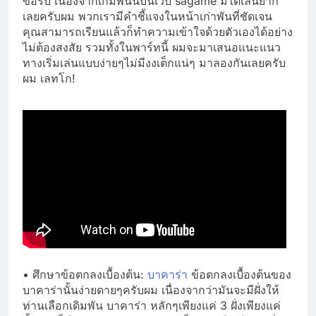
ขอรับ เนื่องจากเกมพนันบนเว็บ sagame มิได้เล่นยาก
เลยครับผม พวกเรามีคำชี้แจงในหน้าเก่าพันที่ชัดเจน
คุณสามารถเรียนแล้วก็ทำความเข้าใจด้วยตัวเองได้อย่าง
ไม่ต้องสงสัย รวมทั้งในพาร์ทนี้ ผมจะมาเสนอแนะแนว
ทางเริ่มเล่นแบบง่ายๆไม่มีงงเต็กแน่ๆ มาลองกันเลยครับ
ผม เลทโก!
• ศึกษาข้อตกลงเบื้องต้น:
บาคาร่า
ข้อตกลงเบื้องต้นของ
บาคาร่านั้นง่ายดายๆครับผม เนื่องจากว่ามันจะมีฝั่งให้
ท่านเลือกเดิมพัน บาคาร่า หลักๆเพียงแค่ 3 ฝั่งเพียงแค่