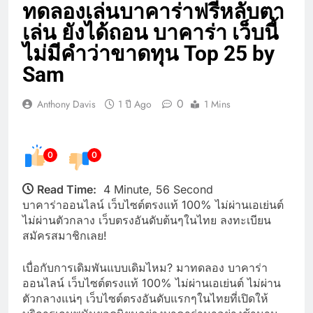
ทดลองเล่นบาคาร่าฟรีหลับตา
ี Ago
เล่น ยังได้ถอน บาคาร่า เว็บนี้
อตเว็บตรง เว็บไซต์แตกง่าย รวมทุกเกมฮิตจากค่ายดังไว้ที่เดียว ค
ไม่มีคำว่าขาดทุน Top 25 by
ี Ago
Sam
0
Anthony Davis
1 ปี Ago
1 Mins
0
0
Read Time:
4 Minute, 56 Second
บาคาร่าออนไลน์ เว็บไซต์ตรงแท้ 100% ไม่ผ่านเอเย่นต์
ไม่ผ่านตัวกลาง เว็บตรงอันดับต้นๆในไทย ลงทะเบียน
สมัครสมาชิกเลย!
เบื่อกับการเดิมพันแบบเดิมไหม? มาทดลอง บาคาร่า
ออนไลน์ เว็บไซต์ตรงแท้ 100% ไม่ผ่านเอเย่นต์ ไม่ผ่าน
ตัวกลางแน่ๆ เว็บไซต์ตรงอันดับแรกๆในไทยที่เปิดให้