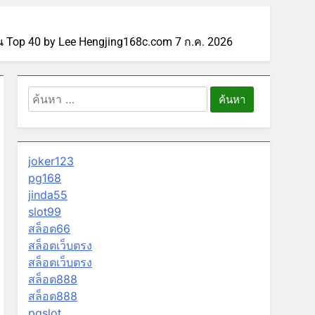
7 เดือน Ago
เว็บใหญ่ 918kiss ทดลองเล่น Top 2 by Edwina websiteแจกหนัก สมัคร วันน
่น Top 40 by Lee Hengjing168c.com 7 ก.ค. 2026
Pgslot168 Tangtem168.today 11 JUN 68 สล็อต168 สล็อตออนไลน
1 ปี Ago
ค้นหา
สำหรับ:
สล็อต168 สายแตก ลุ้นกำไรแบบไม่เสียฟีล Top 99 by Tawnya tangtem168e.com ลุ้นกงล้อมหาเศรษฐี สะสมเพชร สายทุนน้อย สมัครด่วน การันตี กำไรหลักแสน สล็อตเว็บตรง ของรางวัลกำลังรอ เจ้าของใหม่ 23 JUL 2026
1 สัปดาห์ Ago
joker123
 26
Ufa11k Ufa11k.one 4 FEB 2026 ufa11k ส่งตรงจาก UK ขอ
pg168
7 เดือน Ago
jinda55
เว็บใหญ่ 918kiss ทดลองเล่น Top 2 by Edwina websiteแจกหนัก สมัคร วันน
slot99
สล็อต66
Pgslot168 Tangtem168.today 11 JUN 68 สล็อต168 สล็อตออนไลน
สล็อตเว็บตรง
สล็อตเว็บตรง
1 ปี Ago
สล็อต888
สล็อต888
pgslot