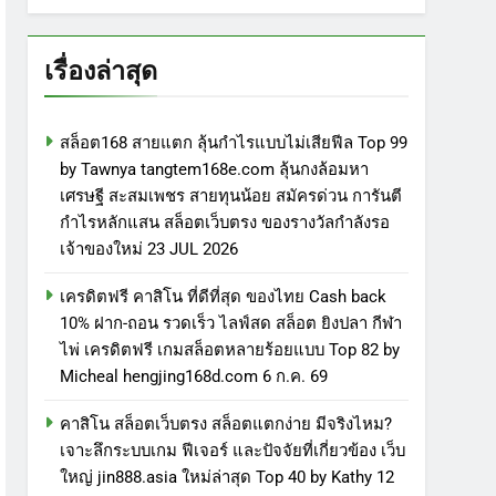
เรื่องล่าสุด
สล็อต168 สายแตก ลุ้นกำไรแบบไม่เสียฟีล Top 99
by Tawnya tangtem168e.com ลุ้นกงล้อมหา
เศรษฐี สะสมเพชร สายทุนน้อย สมัครด่วน การันตี
กำไรหลักแสน สล็อตเว็บตรง ของรางวัลกำลังรอ
เจ้าของใหม่ 23 JUL 2026
เครดิตฟรี คาสิโน ที่ดีที่สุด ของไทย Cash back
10% ฝาก-ถอน รวดเร็ว ไลฟ์สด สล็อต ยิงปลา กีฬา
ไพ่ เครดิตฟรี เกมสล็อตหลายร้อยแบบ Top 82 by
Micheal hengjing168d.com 6 ก.ค. 69
คาสิโน สล็อตเว็บตรง สล็อตแตกง่าย มีจริงไหม?
เจาะลึกระบบเกม ฟีเจอร์ และปัจจัยที่เกี่ยวข้อง เว็บ
ใหญ่ jin888.asia ใหม่ล่าสุด Top 40 by Kathy 12