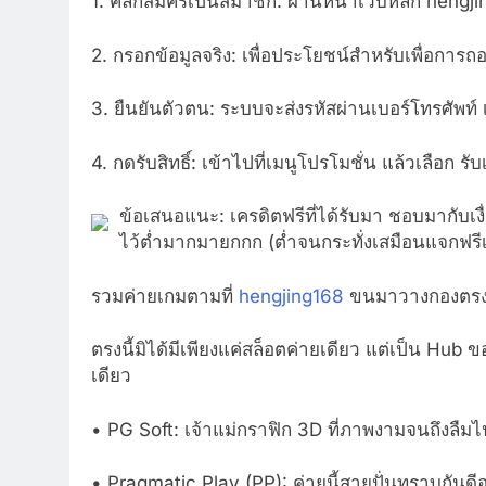
1. คลิกสมัครเป็นสมาชิก: ผ่านหน้าเว็บหลัก hengj
2. กรอกข้อมูลจริง: เพื่อประโยชน์สำหรับเพื่อการถอน
3. ยืนยันตัวตน: ระบบจะส่งรหัสผ่านเบอร์โทรศัพท์ 
4. กดรับสิทธิ์: เข้าไปที่เมนูโปรโมชั่น แล้วเลือก 
ข้อเสนอแนะ: เครดิตฟรีที่ได้รับมา ชอบมากับเงื่อ
ไว้ต่ำมากมายกกก (ต่ำจนกระทั่งเสมือนแจกฟรีเฉ
รวมค่ายเกมตามที่
hengjing168
ขนมาวางกองตรง
ตรงนี้มิได้มีเพียงแค่สล็อตค่ายเดียว แต่เป็น Hu
เดียว
• PG Soft: เจ้าแม่กราฟิก 3D ที่ภาพงามจนถึงลืมไป
• Pragmatic Play (PP): ค่ายนี้สายปั่นทราบกันดี