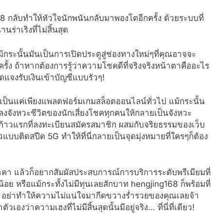
8 กลับทำให้หัวใจนักพนันกลับมาพองโตอีกครั้ง ด้วยระบบที่
ร่าเริงที่ไม่สิ้นสุด
แม้กระนั้นมันเป็นการเปิดประตูสู่ช่องทางใหม่ๆที่คุณอาจจะ
รั้ง ถ้าหากต้องการรู้ว่าความโชคดีที่จริงจริงหน้าตาคืออะไร
ัดแจงรับเงินเข้าบัญชีแบบรัวๆ!
ด้เป็นแค่เพียงแพลตฟอร์มเกมสล็อตออนไลน์ทั่วไป แม้กระนั้น
ยนแปลงจังหวะชีวิตของนักเสี่ยงโชคทุกคนให้กลายเป็นจังหวะ
ต่ก้าวแรกที่ลงทะเบียนสมัครสมาชิก ผสมกับจริยธรรมของเว็บ
แบบติดสปีด 5G ทำให้ที่นี่กลายเป็นจุดมุ่งหมายที่ใครๆก็ต้อง
าคา แล้วก็อยากสัมผัสประสบการณ์การบริการระดับพรีเมียมที่
อย หรือแม้กระทั้งไม่มีทุนเลยสักบาท hengjing168 ก็พร้อมที่
มอ อย่าทำให้ความไม่แน่ใจมากีดขวางร่ำรวยของคุณเลยจ้า
งว่าความเฮงที่ไม่มีสิ้นสุดนั้นมีอยู่จริง… ที่นี่ที่เดียว!