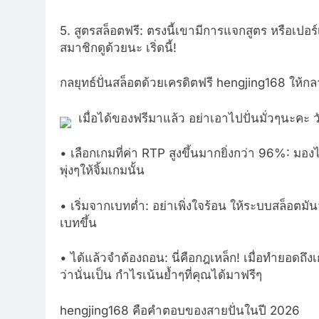
5. สูตรสล็อตฟรี: ตรงนี้เขามีการแจกสูตร หรือเปอ
สมาชิกดูด้วยนะ เริ่ดนี้!
กลยุทธ์ปั่นสล็อตด้วยเครดิตฟรี hengjing168 ให้กล
เมื่อได้ของฟรีมาแล้ว อย่าเอาไปปั่นมั่วๆนะคะ 
• เลือกเกมที่ค่า RTP สูงขึ้นมากยิ่งกว่า 96%: มอ
พุ่งๆให้จิ้มเกมนั้น
• เริ่มจากเบทต่ำ: อย่าเพิ่งใจร้อน ให้ระบบสล็อตมั
เบทขึ้น
• ได้แล้วจำต้องถอน: นี่คือกฎเหล็ก! เมื่อทำยอดถึง
ว่านั่นเป็น กำไรเน้นย้ำๆที่คุณได้มาฟรีๆ
hengjing168 คือคำตอบของสายปั่นในปี 2026