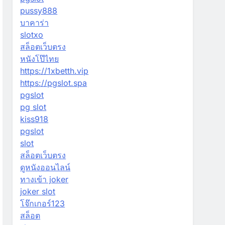
pussy888
บาคาร่า
slotxo
สล็อตเว็บตรง
หนังโป๊ไทย
https://1xbetth.vip
https://pgslot.spa
pgslot
pg slot
kiss918
pgslot
slot
สล็อตเว็บตรง
ดูหนังออนไลน์
ทางเข้า joker
joker slot
โจ๊กเกอร์123
สล็อต