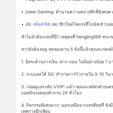
• Joker Gaming: ตำนานความคลาสสิกที่ยังคงค
• Jili:
สล็อต168
สมาชิกใหม่ไฟแรงที่โบนัสเข้าบ่อ
ทำไมจำต้องเล่นที่นี่? เหตุผลที่ hengjing168 ชนะ
หากยังลังเลอยู่ ทดลองอ่าน 5 ข้อนี้แล้วคุณจะกดสม
1. อิสระด้านการเงิน: ฝาก-ถอน ไม่มีอย่างน้อย 1 บ
2. ระบบออโต้ 5G: ทำรายการไวภายใน 5-10 วินาที 
3. กลุ่มดูแลระดับ VVIP: แม้ว่าคุณจะสมัครด้วยเครด
แอดมินรอตอบคำถาม 24 ชั่วโมง
4. กิจกรรมพิเศษมาก: นอกเหนือจากเครดิตฟรี ยังม
เทศกาลอีกเพียบ