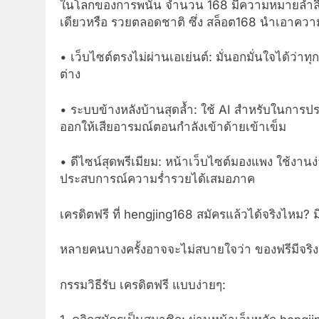
ในโลกของการพนัน จำนวน 168 มีความหมายล้ำลึกมา
เดียวหรือ รวยตลอดชาติ ซึ่ง สล็อต168 นำเอาความศ
• เว็บไซต์ตรงไม่ผ่านเอเย่นต์: มั่นอกมั่นใจได้ว่า
ต่าง
• ระบบข้างหลังบ้านสุดล้ำ: ใช้ AI สำหรับในการประ
ออกให้เสียอารมณ์ตอนกำลังเข้าด้ายเข้าเข็ม
• ดีไซน์สุดพรีเมียม: หน้าเว็บไซต์มองแพง ใช้งานง่
ประสบการณ์ความร่ำรวยได้เสมอภาค
เครดิตฟรี ที่ hengjing168 สมัครแล้วได้จริงไหม? ม
หลายคนบางครั้งอาจจะไม่สบายใจว่า ของฟรีมีจริง
กรรมวิธีรับ เครดิตฟรี แบบง่ายๆ: