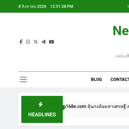
Skip
เ
8 สิงหาคม 2026
12:51:29 PM
to
content
ค
Ne
แหล่งส
เ
ค
BLOG
CONTAC
HEADLINES
Eden jin888.work แจกทรัพย์สมาชิกหใม่ 1,000 มาตรฐานชั้นนำ 10 ล