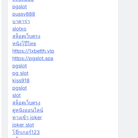
pgslot
pussy888
บาคาร่า
slotxo
สล็อตเว็บตรง
หนังโป๊ไทย
https://1xbetth.vip
https://pgslot.spa
pgslot
pg slot
kiss918
pgslot
slot
สล็อตเว็บตรง
ดูหนังออนไลน์
ทางเข้า joker
joker slot
โจ๊กเกอร์123