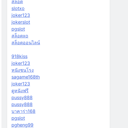
สล็อต
slotxo
joker123
jokerslot
pgslot
สล็อตxo
สล็อตออนไลน์
918kiss
joker123
หนังชนโรง
sagame168th
joker123
ดูหนังฟรี
pussy888
pussy888
บาคาร่า168
pgslot
pgheng99