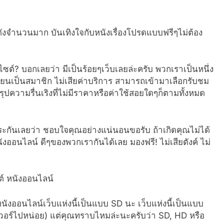
์ดังจำนวนมาก บันเทิงใจกับหนังเรื่องโปรดแบบฟรีๆไม่ต้อง
ไซต์? บอกเลยว่า มีเป็นร้อยๆเว็บเลยล่ะครับ พวกเราเป็นหนึ่ง
เบียนเป็นสมาชิก ไม่เสียค่าบริการ สามารถเข้ามาเลือกรับชม
สรุปความรื่นเริงที่ไม่มีราคาหรือค่าใช้สอยใดๆก็ตามทั้งหมด
ประกันเลยว่า ชอบใจคุณอย่างแน่นอนขอรับ ถ้าเกิดคุณไม่ได้
งออนไลน์ ดีๆของพวกเรากันได้เลย มองฟรี! ไม่เสียตังค์ ไม่
์ หนังออนไลน์
หนังออนไลน์เว็บแห่งนี้เป็นแบบ SD นะ เว็บแห่งนี้เป็นแบบ
อบเวอร์ไปหน่อย) แต่คุณทราบไหมล่ะนะครับว่า SD, HD หรือ