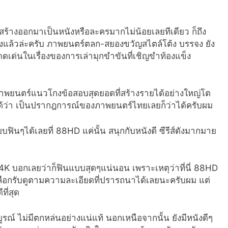
งออกมาเป็นหนังหรือละครมากไม่น้อยเลยทีเดียว ก็ถึง
างแล้วล่ะครับ ภาพยนตร์ตลก-สยองขวัญสไตล์โต้ง บรรจง ยัง
่นในเรื่องของการเล่ามุกขำขันที่เชิญขำท้องแข็ง
ับภาพยนตร์แนวโกงข้อสอบสุดยอดที่สร้างรายได้อย่างใหญ่โต
ได้ว่า เป็นปรากฎการณ์ของภาพยนตร์ไทยเลยก็ว่าได้ครับผม
ฟินๆได้เลยที่ 88HD แค่นั้น สนุกกับหนังดี ซีรีส์ดังมากมาย
4K บอกเลยว่าก็ฟินแบบสุดๆแน่นอน เพราะเหตุว่าที่นี่ 88HD
ือกรับดูตามความละเอียดที่ปรารถนาได้เลยนะครับผม แต่
ี่สุด
์ ไม่มีตกหล่นอย่างแน่แท้ นอกเหนือจากนั้น ยังมีหนังดีๆ