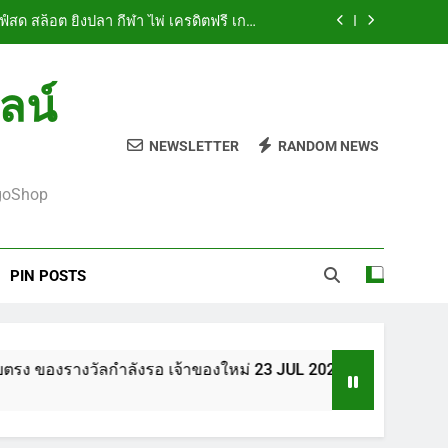
y Micheal hengjing168d.com 6 ก.ค. 69
ปัจจัยที่เกี่ยวข้อง เว็บใหญ่ jin888.asia
 Top 40 by Kathy 12 webแจกหนัก JUL 26
ลน์
ั้นนำ พร้อมรายละเอียดครบทุกมิติ คาสิโน
ล่าสุด Top 63 by Sanford Jin888.asia 5 กรกฎาคม 26
NEWSLETTER
RANDOM NEWS
168e.com ลุ้นกงล้อมหาเศรษฐี สะสมเพชร
สายทุนน้อย สมัครด่วน การันตี กำไรหลักแสน สล็อตเว็บตรง ของรางวัลกำลังรอ เจ้าของใหม่ 23 JUL 2026
egoShop
y Micheal hengjing168d.com 6 ก.ค. 69
ปัจจัยที่เกี่ยวข้อง เว็บใหญ่ jin888.asia
 Top 40 by Kathy 12 webแจกหนัก JUL 26
PIN POSTS
ั้นนำ พร้อมรายละเอียดครบทุกมิติ คาสิโน
ล่าสุด Top 63 by Sanford Jin888.asia 5 กรกฎาคม 26
สล็อต168 สายแตก ลุ้นกำไรแบบไม่เสียฟีล Top 99 by Tawnya tangtem168e.com ลุ้นกงล้อมหาเศรษฐี สะสมเพชร สายทุนน้อย สมัครด่วน การันตี กำไรหลักแสน สล็อตเว็บตรง ของรางวัลกำลังรอ เจ้าของใหม่ 23 JUL 2026
1 สัปดาห์ Ago
 26
Ufa11k Ufa11k.one 4 FEB 2026 ufa11k ส่งตรงจาก UK ขอ