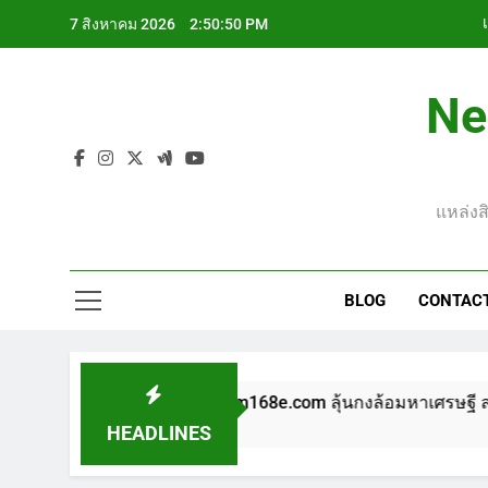
Skip
เ
7 สิงหาคม 2026
2:50:51 PM
to
content
ค
Ne
แหล่งส
เ
ค
BLOG
CONTAC
HEADLINES
Eden jin888.work แจกทรัพย์สมาชิกหใม่ 1,000 มาตรฐานชั้นนำ 10 ล