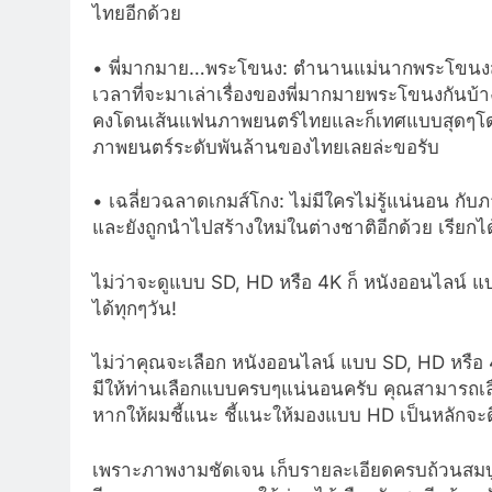
ไทยอีกด้วย
• พี่มากมาย…พระโขนง: ตำนานแม่นากพระโขนงสร้า
เวลาที่จะมาเล่าเรื่องของพี่มากมายพระโขนงกันบ้
คงโดนเส้นแฟนภาพยนตร์ไทยและก็เทศแบบสุดๆโดดเด
ภาพยนตร์ระดับพันล้านของไทยเลยล่ะขอรับ
• เฉลี่ยวฉลาดเกมส์โกง: ไม่มีใครไม่รู้แน่นอน ก
และยังถูกนำไปสร้างใหม่ในต่างชาติอีกด้วย เรียก
ไม่ว่าจะดูแบบ SD, HD หรือ 4K ก็ หนังออนไลน์ แบบ
ได้ทุกๆวัน!
ไม่ว่าคุณจะเลือก หนังออนไลน์ แบบ SD, HD หรือ 
มีให้ท่านเลือกแบบครบๆแน่นอนครับ คุณสามารถเล
หากให้ผมชี้แนะ ชี้แนะให้มองแบบ HD เป็นหลักจะดีท
เพราะภาพงามชัดเจน เก็บรายละเอียดครบถ้วนสมบูรณ