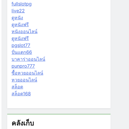
fullslotpg
live22
ดูหนัง
ดูหนังฟรี
หนังออนไลน์
ดูหนังฟรี
pgslot77
ปั่นแตก66
บาคาร่าออนไลน์
punpro777
ซื้อหวยออนไลน์
หวยออนไลน์
สล็อต
สล็อต168
คลังเก็บ