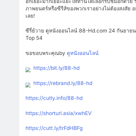
อีกเยอะมากเยอะแยะให้ท่านได้เลือกรับชมอีกด้วย 
ภาพยนตร์หรือซีรีส์ของพวกเราอย่างไม่ต้องสงสัย 
เลย!
ซีรี่ย์วาย ดูหนังออนไลน์ 88-Hd.com 24 กันยา
Top 54
ขอขอบพระคุณby
ดูหนังออนไลน์
https://bit.ly/88-hd
https://rebrand.ly/88-hd
https://cutly.info/88-hd
https://shorturl.asia/xwhEV
https://cutt.ly/trFdHBFg