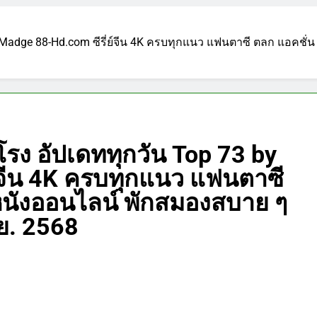
เล่น Top 66 by Anja เวปไซต์แตกง่าย มือใหม่ก็รวยได้! เริ่มเล่น สล็อตPG ทุนหลักสิบ แตกหลักพัน 9 ธันวา 2025 casino
9 เดือน Ago
 Madge 88-Hd.com ซีรี่ย์จีน 4K ครบทุกแนว แฟนตาซี ตลก แอคชั่
88 ให้รวยเร็วพร้อมระบบเกมที่ทันสมัย 27 มิถุนา 2568 คาสิโน
milla สล็อต99 st99.shop 11 มีนา 68
2 ปี Ago
รง อัปเดททุกวัน Top 73 by
้านก็จ่ายทันที สล็อต888 สมัครตอนนี้ รับโบนัสฟรี 11 กุมภาพันธ์
์จีน 4K ครบทุกแนว แฟนตาซี
หนังออนไลน์ พักสมองสบาย ๆ
เล่น Top 66 by Anja เวปไซต์แตกง่าย มือใหม่ก็รวยได้! เริ่มเล่น สล็อตPG ทุนหลักสิบ แตกหลักพัน 9 ธันวา 2025 casino
.ย. 2568
9 เดือน Ago
88 ให้รวยเร็วพร้อมระบบเกมที่ทันสมัย 27 มิถุนา 2568 คาสิโน
milla สล็อต99 st99.shop 11 มีนา 68
2 ปี Ago