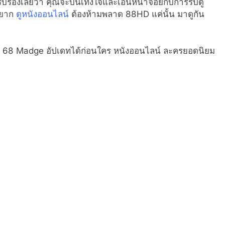
รับรองเลยว่า คุณจะบันเทิงใจและเอนหน้าจอยกับการรับดู
อยาก
ดูหนังออนไลน์
ต้องห้ามพลาด 88HD แค่นั้น มาดูกัน
ยน 68 Madge อัปเดทได้ก่อนใคร หนังออนไลน์ ละครยอดนิยม