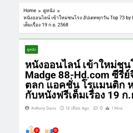
เว็บแม่ pgceo ทดลอง
Home
ดูหนัง
หนังออนไลน์ เข้าใหม่ชนโรง อัปเดททุกวัน Top 73 by
ดิตฟรี gaojing888.to สล็อต888 เว็บไซต์แจกหนัก เลือกเล่นสล็อต8
เต็มเรื่อง 19 ก.ย. 2568
ไว้ที่เดียว คาสิโน เว็บแม่ สล็อตเว็บตรง ทดลองเล่น Top 91 by Ca
ดูหนัง
หนังออนไลน์ เข้าใหม่ชนโ
Eden jin888.work แจกทรัพย์สมาชิกหใม่ 1,000 มาตรฐานชั้นนำ 10 ล
Madge 88-Hd.com ซีรี่ย
ตลก แอคชั่น โรแมนติก 
เว็บแม่ pgceo ทดลอง
กับหนังฟรีเต็มเรื่อง 19 ก
ดิตฟรี gaojing888.to สล็อต888 เว็บไซต์แจกหนัก เลือกเล่นสล็อต8
0
Anthony Davis
12 เดือน Ago
1 Mins
ไว้ที่เดียว คาสิโน เว็บแม่ สล็อตเว็บตรง ทดลองเล่น Top 91 by Ca
0
0