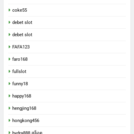
coke55
debet slot
debet slot
FAFA123
faro168
fullslot
funny18
happy168
hengjing168
hongkong456
hydra888 สล็อต