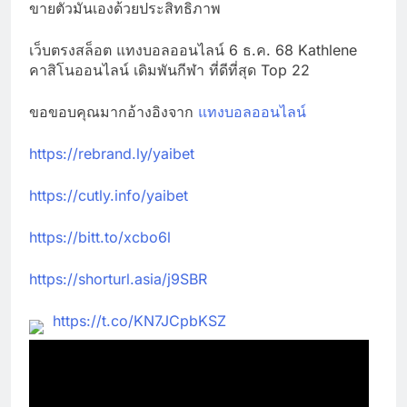
ขายตัวมันเองด้วยประสิทธิภาพ
เว็บตรงสล็อต แทงบอลออนไลน์ 6 ธ.ค. 68 Kathlene
คาสิโนออนไลน์ เดิมพันกีฬา ที่ดีที่สุด Top 22
ขอขอบคุณมากอ้างอิงจาก
แทงบอลออนไลน์
https://rebrand.ly/yaibet
https://cutly.info/yaibet
https://bitt.to/xcbo6l
https://shorturl.asia/j9SBR
https://t.co/KN7JCpbKSZ