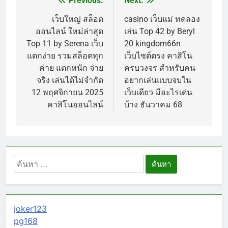
Previous:
Next:
แนะแนว
เรื่อง
เว็บใหญ่ สล็อต
casino เว็บแม่ ทดลอง
ออนไลน์ ใหม่ล่าสุด
เล่น Top 42 by Beryl
Top 11 by Serena เว็บ
20 kingdom66n
แตกง่าย รวมสล็อตทุก
เว็บไซต์ตรง คาสิโน
ค่าย แตกหนัก จ่าย
ครบวงจร สำหรับคน
จริง เล่นได้ไม่จำกัด
อยากเล่นแบบจบใน
12 พฤศจิกายน 2025
เว็บเดียว มีอะไรเด่น
คาสิโนออนไลน์
บ้าง ธันวาคม 68
ค้นหา
สำหรับ:
joker123
pg168