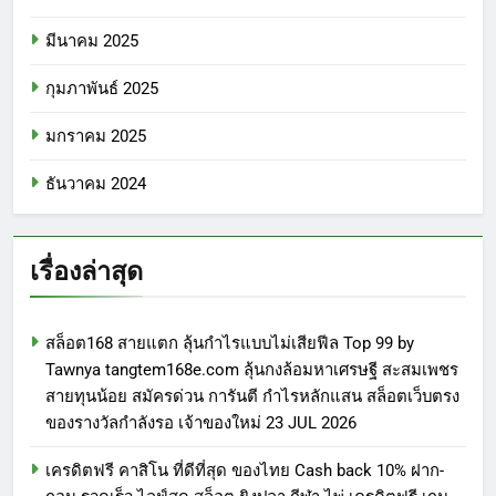
มีนาคม 2025
กุมภาพันธ์ 2025
มกราคม 2025
ธันวาคม 2024
เรื่องล่าสุด
สล็อต168 สายแตก ลุ้นกำไรแบบไม่เสียฟีล Top 99 by
Tawnya tangtem168e.com ลุ้นกงล้อมหาเศรษฐี สะสมเพชร
สายทุนน้อย สมัครด่วน การันตี กำไรหลักแสน สล็อตเว็บตรง
ของรางวัลกำลังรอ เจ้าของใหม่ 23 JUL 2026
เครดิตฟรี คาสิโน ที่ดีที่สุด ของไทย Cash back 10% ฝาก-