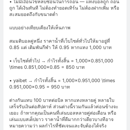
• ไม่มีเงื่อนไขหลบซ่อนในการถอน — แทงบอลถูก ถอน
ถูก ได้เงินทันที ไม่ต้องทำยอดเทิร์น ไม่ต้องฝากเพิ่ม หรือ
สะสมยอดถึงกับขนาดต่ำ
แบบอย่างเทียบเคียงให้เห็นภาพ
สมมติบอลคู่หนึ่ง ราคาน้ำที่เว็บไซต์ทั่วไปให้มาอยู่ที่
0.85 แต่ เดิมพันกีฬา ให้ 0.95 หากแทง 1,000 บาท
• เว็บไซต์ทั่วไป → กำไรทั้งสิ้น = 1,000×0.851,000
\times 0.851,000×0.85 = 850 บาท
• yaibet → กำไรทั้งสิ้น = 1,000×0.951,000 \times
0.951,000×0.95 = 950 บาท
ต่างกันแทบ 100 บาทต่อบิล หากแทงหลายคู่ หลายใบ
เสร็จรับเงินต่อสัปดาห์ ส่วนต่างนี้รวมกันแล้วค่อนข้างจะ
เยอะ ถ้าหากคุณเป็นคนที่เล่นบอลหลายคู่ต่อเดือน หรือ
เล่นแบบสเต็ปยาว ราคาน้ำที่ดีมากกว่าเดียวบางทีอาจ
หมายความว่า ผลกำไรที่ชัดเจนและจับต้องได้จริง