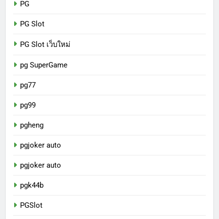
PG
PG Slot
PG Slot เว็บใหม่
pg SuperGame
pg77
pg99
pgheng
pgjoker auto
pgjoker auto
pgk44b
PGSlot