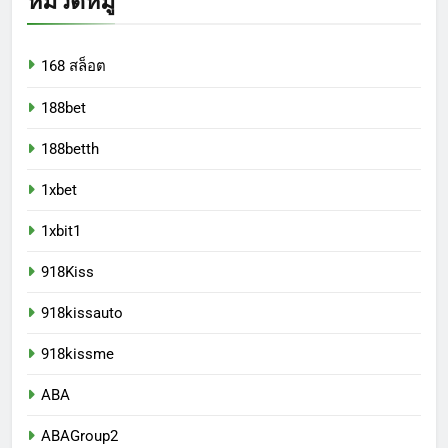
หมวดหมู่
168 สล็อต
188bet
188betth
1xbet
1xbit1
918Kiss
918kissauto
918kissme
ABA
ABAGroup2