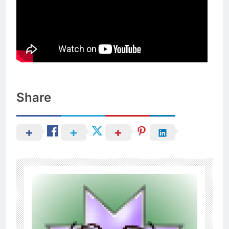
Share