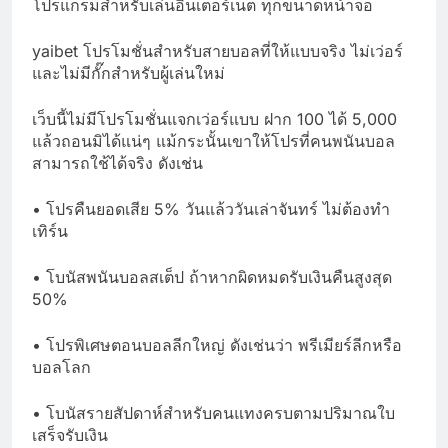
โปรแกรมสำหรับเล่นอินเตอร์เน็ต ทุกขนาดหน้าจอ
yaibet โปรโมชั่นสำหรับสายบอลที่ให้แบบจริง ไม่เว่อร์
และไม่มีกั๊กสำหรับผู้เล่นใหม่
เว็บนี้ไม่มีโปรโมชั่นแจกเว่อร์แบบ ฝาก 100 ได้ 5,000
แล้วถอนมิได้แน่ๆ แม้กระนั้นเขาให้โปรที่คนพนันบอล
สามารถใช้ได้จริง ดังเช่น
• โปรคืนยอดเสีย 5% วันแล้ววันเล่าจันทร์ ไม่ต้องทำ
เทิร์น
• โบนัสพนันบอลสเต็ป ถ้าหากผิดหมดรับเงินคืนสูงสุด
50%
• โปรพิเศษตอนบอลลีกใหญ่ ดังเช่นว่า พรีเมียร์ลีกหรือ
บอลโลก
• โบนัสรายสัปดาห์สำหรับคนแทงครบตามปริมาณใบ
เสร็จรับเงิน