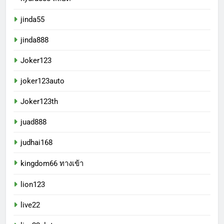
jinda55
jinda888
Joker123
joker123auto
Joker123th
juad888
judhai168
kingdom66 ทางเข้า
lion123
live22