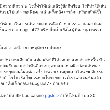
ามคิดว่า อะไรที่ทำให้เล่นแล้วรู้สึกดีหรืออะไรที่ทำให้เล่น
ล่นจบไปแล้ว พอเพียงมาเล่นครั้งหลัง เราก็จะเตรียมตัวดีขึ้น
ต้องใช้เวลาในการเล่นประมาณหนึ่ง ถ้าหากเราเอาผลสรุปแค่
นเลยว่าเกมpgslot77 จริงๆนั้นเป็นยังไง ผู้ที่มองดูภาพรวม
ธ์แตกต่างเนื่องจากพฤติกรรมนั่นเอง
เดียวกัน เกมเดียวกัน แต่ผลลัพธ์ที่ได้ออกมาแตกต่างกันนั้น มัน
เลยล่ะครับผม แต่ว่ามันมีสาเหตุจากแนวทางคิดก่อนเล่นของ
ึงการหยุดเล่นในแต่ละครั้งว่าพวกเราหยุดแบบไหน พฤติกรรม
ารทำกำไรได้จริง โดยเฉพาะในระยะยาวที่เราเล่นจนชินแล้ว
อย่าลืมเช็กก่อนเล่นpgslot77 ด้วยครับ
9 เมษายน 69 Lou casino
pgslot77
เว็บไหนดี Top 30