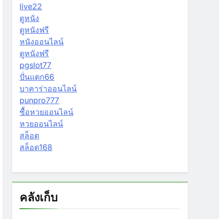
live22
ดูหนัง
ดูหนังฟรี
หนังออนไลน์
ดูหนังฟรี
pgslot77
ปั่นแตก66
บาคาร่าออนไลน์
punpro777
ซื้อหวยออนไลน์
หวยออนไลน์
สล็อต
สล็อต168
คลังเก็บ