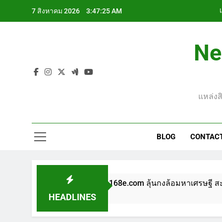
Skip
เ
7 สิงหาคม 2026
3:47:26 AM
to
content
ค
Ne
แหล่งส
เ
ค
BLOG
CONTAC
HEADLINES
en jin888.work แจกทรัพย์สมาชิกหใม่ 1,000 มาตรฐานชั้นนำ 10 ล้า