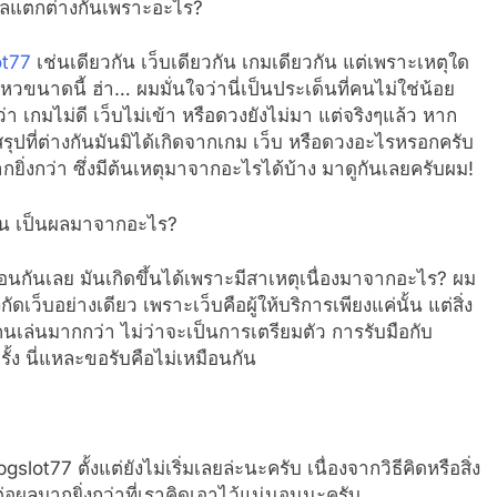
นผลแตกต่างกันเพราะอะไร?
ot77
เช่นเดียวกัน เว็บเดียวกัน เกมเดียวกัน แต่เพราะเหตุใด
ขนาดนี้ ฮ่า… ผมมั่นใจว่านี่เป็นประเด็นที่คนไม่ใช่น้อย
เกมไม่ดี เว็บไม่เข้า หรือดวงยังไม่มา แต่จริงๆแล้ว หาก
รุปที่ต่างกันมันมิได้เกิดจากเกม เว็บ หรือดวงอะไรหรอกครับ
ยิ่งกว่า ซึ่งมีต้นเหตุมาจากอะไรได้บ้าง มาดูกันเลยครับผม!
กัน เป็นผลมาจากอะไร?
ือนกันเลย มันเกิดขึ้นได้เพราะมีสาเหตุเนื่องมาจากอะไร? ผม
ัดเว็บอย่างเดียว เพราะเว็บคือผู้ให้บริการเพียงแค่นั้น แต่สิ่ง
คนเล่นมากกว่า ไม่ว่าจะเป็นการเตรียมตัว การรับมือกับ
้ง นี่แหละขอรับคือไม่เหมือนกัน
t77 ตั้งแต่ยังไม่เริ่มเลยล่ะนะครับ เนื่องจากวิธีคิดหรือสิ่ง
ลต่อผลมากยิ่งกว่าที่เราคิดเอาไว้แน่นอนนะครับ