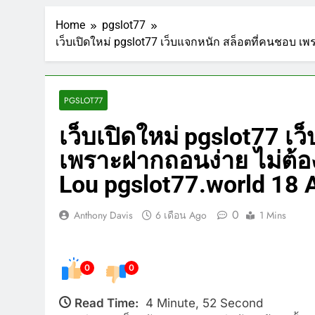
เว็บแม่ pgceo ทดลองเล่น Top 66 
Home
pgslot77
เว็บเปิดใหม่ pgslot77 เว็บแจกหนัก สล็อตที่คนชอบ เพ
ิตฟรี gaojing888.to สล็อต888 เว็บไซต์แจกหนัก เลือกเล่นสล็อต888
้ที่เดียว คาสิโน เว็บแม่ สล็อตเว็บตรง ทดลองเล่น Top 91 by Cam
PGSLOT77
เว็บเปิดใหม่ pgslot77 เ
เพราะฝากถอนง่าย ไม่ต้อ
en jin888.work แจกทรัพย์สมาชิกหใม่ 1,000 มาตรฐานชั้นนำ 10 ล้า
Lou pgslot77.world 18 A
เว็บแม่ pgceo ทดลองเล่น Top 66 
0
Anthony Davis
6 เดือน Ago
1 Mins
ิตฟรี gaojing888.to สล็อต888 เว็บไซต์แจกหนัก เลือกเล่นสล็อต888
0
0
้ที่เดียว คาสิโน เว็บแม่ สล็อตเว็บตรง ทดลองเล่น Top 91 by Cam
Read Time:
4 Minute, 52 Second