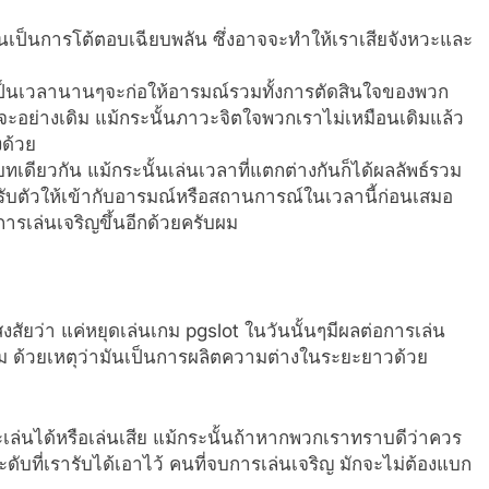
่ามันเป็นการโต้ตอบเฉียบพลัน ซึ่งอาจจะทำให้เราเสียจังหวะและ
ันเป็นเวลานานๆจะก่อให้อารมณ์รวมทั้งการตัดสินใจของพวก
ะอย่างเดิม แม้กระนั้นภาวะจิตใจพวกเราไม่เหมือนเดิมแล้ว
งด้วย
เดียวกัน แม้กระนั้นเล่นเวลาที่แตกต่างกันก็ได้ผลลัพธ์รวม
้องปรับตัวให้เข้ากับอารมณ์หรือสถานการณ์ในเวลานี้ก่อนเสมอ
กการเล่นเจริญขึ้นอีกด้วยครับผม
สัยว่า แค่หยุดเล่นเกม pgslot ในวันนั้นๆมีผลต่อการเล่น
 ด้วยเหตุว่ามันเป็นการผลิตความต่างในระยะยาวด้วย
เล่นได้หรือเล่นเสีย แม้กระนั้นถ้าหากพวกเราทราบดีว่าควร
บที่เรารับได้เอาไว้ คนที่จบการเล่นเจริญ มักจะไม่ต้องแบก