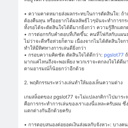
• ความคาดหมายส่งผลกระทบในการตัดสินใจ: ถ้าเกิ
ต้องคืนทุน หรืออยากได้ผลลัพธ์ไวๆมันจะทำการกระ
ทั้งรอได้จะตัดสินใจได้ดีมากยิ่งกว่า ความรู้สึกแตก
• การต่อกรกับคำตอบที่เกิดขึ้น: คนที่โฟกัสกับแผนห
ไม่ว่าจะดีหรือห่วยก็ตาม เนื่องจากไมได้ตัดสินใ
ทำให้มีทิศทางการเล่นดียิ่งกว่า
• กรอบความคิดชัด ตัดสินใจได้ดีกว่า:
pgslot77
ถ
มากแค่ไหนถึงจะพอเพียง พวกเราจะตกลงใจได้ดีมาก
ตามอารมณ์ก็น้อยกว่าอีกด้วย
2. พฤติกรรมระหว่างเล่นทำให้มองเห็นความต่าง
เกมสล็อตของ pgslot77 จะไม่แปลงกติกาไปมาระหว่างเ
คือการกระทำการเล่นของเราเองนี่แหละครับผม ซึ่งก
แตกต่างกันอีกด้วยครับ
• การตอบสนองต่อยอดเงินส่งผลกับจังหวะ: บางคน