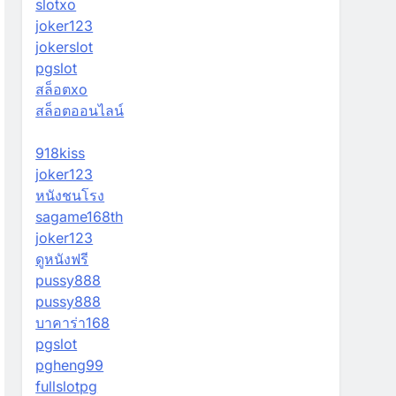
slotxo
joker123
jokerslot
pgslot
สล็อตxo
สล็อตออนไลน์
918kiss
joker123
หนังชนโรง
sagame168th
joker123
ดูหนังฟรี
pussy888
pussy888
บาคาร่า168
pgslot
pgheng99
fullslotpg