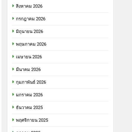
สิงหาคม 2026
กรกฎาคม 2026
มิถุนายน 2026
พฤษภาคม 2026
เมษายน 2026
มีนาคม 2026
กุมภาพันธ์ 2026
มกราคม 2026
ธันวาคม 2025
พฤศจิกายน 2025