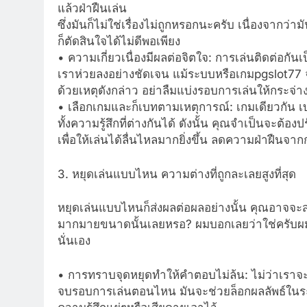
แล้วฝ่าฝืนเล่น
ซึ่งมันก็ไม่ใช่เรื่องไม่ถูกหรอกนะครับ เนื่องจากว
ก็ตัดสินใจได้ไม่ดีพอเพียง
• ความเกี่ยวเนื่องมีผลต่อจิตใจ: การเล่นติดต่อก
เราห่วยลงอย่างชัดเจน แม้ระบบหรือเกมpgslot77 จ
ด้วยเหตุดังกล่าว อย่าลืมแบ่งรอบการเล่นให้กระจ่า
• เลือกเกมและก็เบทตามเหตุการณ์: เกมเดียวกัน เบท
ทั้งความรู้สึกที่ต่างกันได้ ดังนั้น คุณจำเป็นจะต
เพื่อให้เล่นได้ลื่นไหลมากยิ่งขึ้น ลดความฝ่าฝืนจา
3. หยุดเล่นแบบไหน ความต่างที่ถูกละเลยสูงที่สุด
หยุดเล่นแบบไหนก็ส่งผลต่อผลอย่างนั้น คุณอาจจะสง
มากมายขนาดนั้นเลยหรอ? ผมบอกเลยว่าใช่ครับผม
นั่นเอง
• การทราบจุดหยุดทำให้คำตอบไม่ล้น: ไม่ว่าเราจะ
จบรอบการเล่นตอนไหน มันจะช่วยล็อกผลลัพธ์ในระดั