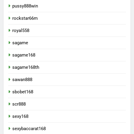
pussy888win
rockstar66m
royal558
sagame
sagame168
sagame168th
sawan888
sbobet168
scr888
sexy168
sexybaccarat168