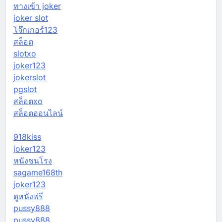
ทางเข้า joker
joker slot
โจ๊กเกอร์123
สล็อต
slotxo
joker123
jokerslot
pgslot
สล็อตxo
สล็อตออนไลน์
918kiss
joker123
หนังชนโรง
sagame168th
joker123
ดูหนังฟรี
pussy888
pussy888