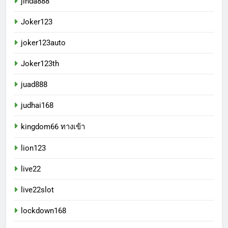
jinda888
Joker123
joker123auto
Joker123th
juad888
judhai168
kingdom66 ทางเข้า
lion123
live22
live22slot
lockdown168