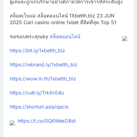
ผู้เล่นจะถูกเก็บรักษาอย่างดีภายใต้การเข้ารหัสระดับสูง
สล็อตเว็บแม่ สล็อตออนไลน์ 1Xbetth.biz 23 JUN
2025 Carl casino online 1xbet ที่ฮิตที่สุด Top 51
ขอขอบพระคุณby
สล็อตออนไลน์
https://bit.ly/1xbetth_biz
https://rebrand.ly/1xbetth_biz
https://wow.in.th/1xbetth_biz
https://cutt.ly/TrkXrG4u
https://shorturl.asia/qecls
https://t.co/0Q6WekD8di