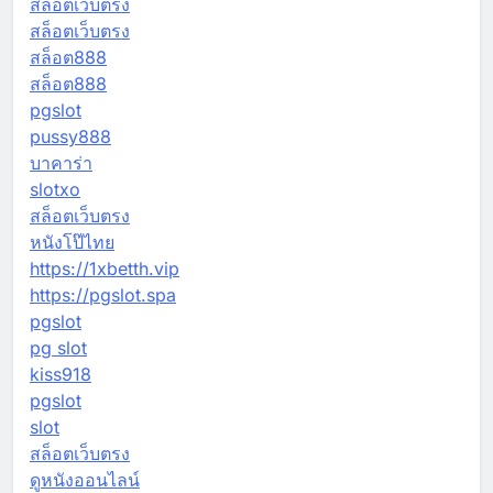
สล็อตเว็บตรง
สล็อตเว็บตรง
สล็อต888
สล็อต888
pgslot
pussy888
บาคาร่า
slotxo
สล็อตเว็บตรง
หนังโป๊ไทย
https://1xbetth.vip
https://pgslot.spa
pgslot
pg slot
kiss918
pgslot
slot
สล็อตเว็บตรง
ดูหนังออนไลน์