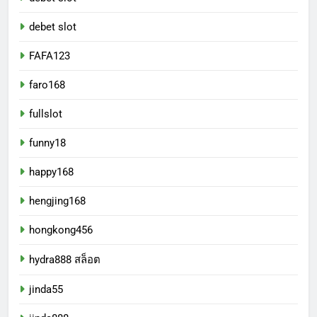
debet slot
FAFA123
faro168
fullslot
funny18
happy168
hengjing168
hongkong456
hydra888 สล็อต
jinda55