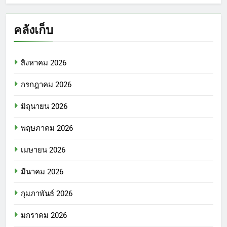
คลังเก็บ
สิงหาคม 2026
กรกฎาคม 2026
มิถุนายน 2026
พฤษภาคม 2026
เมษายน 2026
มีนาคม 2026
กุมภาพันธ์ 2026
มกราคม 2026