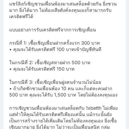
แชร์ลิงก์เชิญชวนเพื่อนพ้องมาเล่นสล็อตด้วยกัน ยิ่งชวน
มาก ยิ่งได้มาก ไม่ต้องเสียตังค์ลงทุนเองก็สามารถรับ
เครดิตฟรีได้
แบบอย่างการรับเครดิตฟรีจากการเชิญเพื่อน
กรณีที่ 1: เชื้อเชิญเพื่อนฝากครั้งแรก 300 บาท
• คุณจะได้รับเครดิตฟรี 100 บาทเข้าบัญชีทันที
ในกรณีที่ 2: เชื้อเชิญสหายฝาก 500 บาท
• คุณจะได้รับเครดิตฟรี 150 บาท
ในกรณีที่ 3: เชื้อเชิญเพื่อนฝูงคนจำนวนไม่น้อย
• ถ้าเกิดชักชวนเพื่อนพ้อง 10 คน และก็แต่ละคนฝาก
500 บาท คุณจะได้รับ 1,500 บาท โดยไม่ต้องลงทุนเอง
การเชิญชวนเพื่อนพ้องมาเล่นสล็อตกับ 1xbetth ไม่เพียง
แต่ทำให้คุณได้รับเครดิตฟรีเพียงแค่นั้น แม้กระนั้นยัง
เป็นการสร้างรายได้เพิ่มเติมโดยไม่ต้องลงทุนเอง ยิ่งเชื้อ
เชิญมากมาย ยิ่งได้มาก ไม่ว่าจะเป็นเพื่อนสนิท กลุ่ม