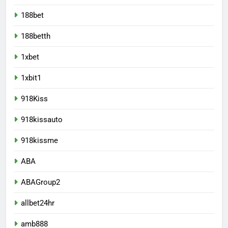
188bet
188betth
1xbet
1xbit1
918Kiss
918kissauto
918kissme
ABA
ABAGroup2
allbet24hr
amb888