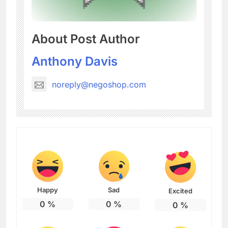
About Post Author
Anthony Davis
noreply@negoshop.com
Happy
Sad
Excited
0
%
0
%
0
%