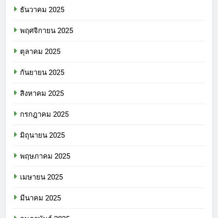
ธันวาคม 2025
พฤศจิกายน 2025
ตุลาคม 2025
กันยายน 2025
สิงหาคม 2025
กรกฎาคม 2025
มิถุนายน 2025
พฤษภาคม 2025
เมษายน 2025
มีนาคม 2025