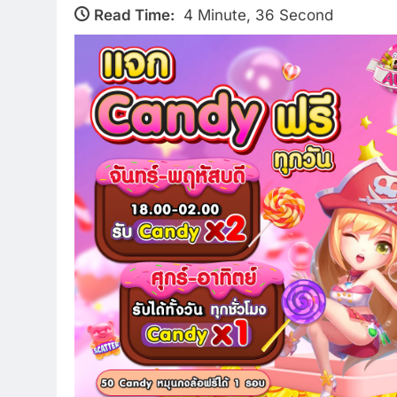
Read Time:
4 Minute, 36 Second