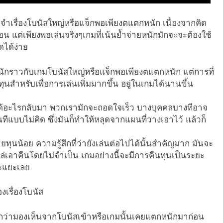
จำเรื่องโบนัสใหญ่หรือแจ็กพอเพียงตแตกหนัก เนื่องจากคิด
่อน แต่เพียงพอเล่นจริงๆเกมที่เน้นย้ำจ่ายหนักมักจะจะต้องใช้
ดได้ง่าย
ายหนักราวกับเกมโบนัสใหญ่หรือแจ็กพอเพียงตแตกหนัก แต่การที่
ทุนสำหรับเพื่อการเล่นเพิ่มมากขึ้น อยู่ในเกมได้นานขึ้น
ได้อะไรกลับมา พวกเรามักจะถอดใจเร็ว บางบุคคลบางทีอาจ
นทีแบบไม่คิด ซึ่งมันก็ทำให้หลุดจากแผนที่วางเอาไว้ แล้วก็
ทุนน้อย ความรู้สึกที่ว่ายังเล่นต่อไปได้นั้นสำคัญมาก มันจะ
ไล่เอาคืนโดยไม่จำเป็น เกมอย่างนี้จะมีการคืนทุนเป็นระยะ
อะแยะเลย
เรื่องโบนัส
ากว่ามองเห็นจากโบนัสเข้าหรือเกมนั้นเคยแตกหนักมาก่อน