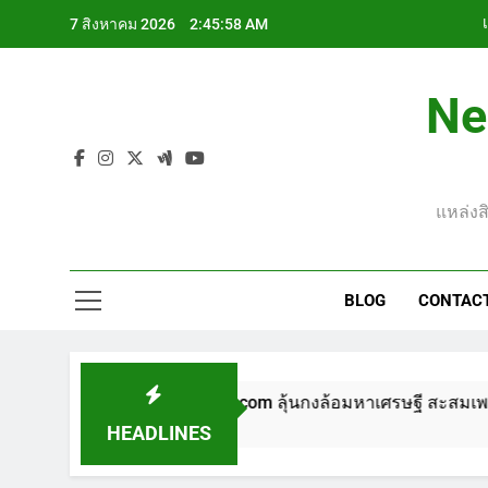
Skip
เ
7 สิงหาคม 2026
2:45:59 AM
to
content
ค
Ne
แหล่งส
เ
ค
BLOG
CONTAC
HEADLINES
in888.work แจกทรัพย์สมาชิกหใม่ 1,000 มาตรฐานชั้นนำ 10 ล้านก็จ