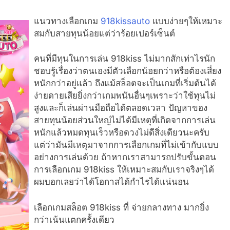
แนวทางเลือกเกม
918kissauto
แบบง่ายๆให้เหมาะ
สมกับสายทุนน้อยแต่ว่าร้อยเปอร์เซ็นต์
คนที่มีทุนในการเล่น 918kiss ไม่มากสักเท่าไรนัก
ชอบรู้เรื่องว่าตนเองมีตัวเลือกน้อยกว่าหรือต้องเสี่ยง
หนักกว่าอยู่แล้ว ถึงแม้สล็อตจะเป็นเกมที่เริ่มต้นได้
ง่ายดายเสียยิ่งกว่าเกมพนันอื่นๆเพราะว่าใช้ทุนไม่
สูงและก็เล่นผ่านมือถือได้ตลอดเวลา ปัญหาของ
สายทุนน้อยส่วนใหญ่ไม่ได้มีเหตุที่เกิดจากการเล่น
หนักแล้วหมดทุนเร็วหรือดวงไม่ดีสิ่งเดียวนะครับ
แต่ว่ามันมีเหตุมาจากการเลือกเกมที่ไม่เข้ากับแบบ
อย่างการเล่นด้วย ถ้าหากเราสามารถปรับขั้นตอน
การเลือกเกม 918kiss ให้เหมาะสมกับเราจริงๆได้
ผมบอกเลยว่าได้โอกาสได้กำไรได้แน่นอน
เลือกเกมสล็อต 918kiss ที่ จ่ายกลางทาง มากยิ่ง
กว่าเน้นแตกครั้งเดียว