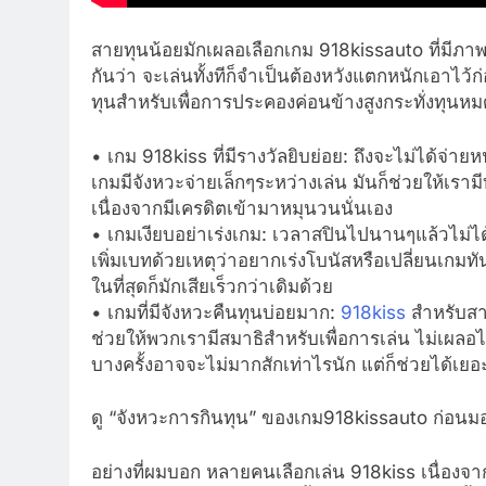
สายทุนน้อยมักเผลอเลือกเกม 918kissauto ที่มีภาพ
กันว่า จะเล่นทั้งทีก็จำเป็นต้องหวังแตกหนักเอาไว้ก
ทุนสำหรับเพื่อการประคองค่อนข้างสูงกระทั่งทุนหม
• เกม 918kiss ที่มีรางวัลยิบย่อย: ถึงจะไม่ได้จ่
เกมมีจังหวะจ่ายเล็กๆระหว่างเล่น มันก็ช่วยให้เรามี
เนื่องจากมีเครดิตเข้ามาหมุนวนนั่นเอง
• เกมเงียบอย่าเร่งเกม: เวลาสปินไปนานๆแล้วไม่
เพิ่มเบทด้วยเหตุว่าอยากเร่งโบนัสหรือเปลี่ยนเกมทั
ในที่สุดก็มักเสียเร็วกว่าเดิมด้วย
• เกมที่มีจังหวะคืนทุนบ่อยมาก:
918kiss
สำหรับสาย
ช่วยให้พวกเรามีสมาธิสำหรับเพื่อการเล่น ไม่เผลอ
บางครั้งอาจจะไม่มากสักเท่าไรนัก แต่ก็ช่วยได้เย
ดู “จังหวะการกินทุน” ของเกม918kissauto ก่อนมอง
อย่างที่ผมบอก หลายคนเลือกเล่น 918kiss เนื่องจ