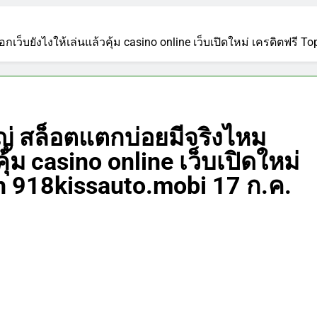
อใหม่ก็รวยได้! เริ่มเล่น สล็อตPG ทุนหลักสิบ แตกหลักพัน 9 ธันวา 2025 casino
9 เดือน Ago
เว็บยังไงให้เล่นแล้วคุ้ม casino online เว็บเปิดใหม่ เครดิตฟรี 
รวยเร็วพร้อมระบบเกมที่ทันสมัย 27 มิถุนา 2568 คาสิโน
Pgs
1 ปี 
 สล็อต99 st99.shop 11 มีนา 68
2 ปี Ago
่ สล็อตแตกบ่อยมีจริงไหม
คุ้ม casino online เว็บเปิดใหม่
่ายทันที สล็อต888 สมัครตอนนี้ รับโบนัสฟรี 11 กุมภาพันธ์ 26
th 918kissauto.mobi 17 ก.ค.
อใหม่ก็รวยได้! เริ่มเล่น สล็อตPG ทุนหลักสิบ แตกหลักพัน 9 ธันวา 2025 casino
9 เดือน Ago
รวยเร็วพร้อมระบบเกมที่ทันสมัย 27 มิถุนา 2568 คาสิโน
Pgs
1 ปี 
 สล็อต99 st99.shop 11 มีนา 68
2 ปี Ago