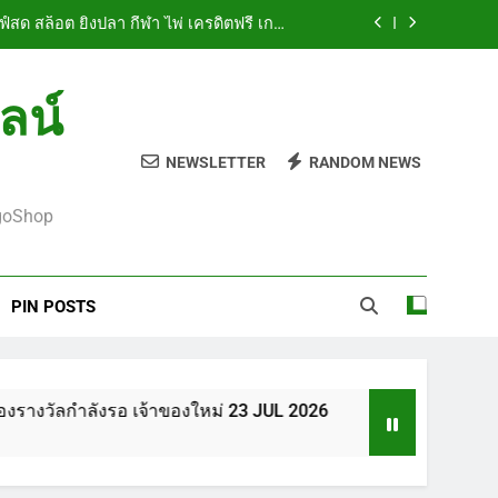
y Micheal hengjing168d.com 6 ก.ค. 69
ปัจจัยที่เกี่ยวข้อง เว็บใหญ่ jin888.asia
 Top 40 by Kathy 12 webแจกหนัก JUL 26
ลน์
ั้นนำ พร้อมรายละเอียดครบทุกมิติ คาสิโน
ล่าสุด Top 63 by Sanford Jin888.asia 5 กรกฎาคม 26
NEWSLETTER
RANDOM NEWS
168e.com ลุ้นกงล้อมหาเศรษฐี สะสมเพชร
สายทุนน้อย สมัครด่วน การันตี กำไรหลักแสน สล็อตเว็บตรง ของรางวัลกำลังรอ เจ้าของใหม่ 23 JUL 2026
egoShop
y Micheal hengjing168d.com 6 ก.ค. 69
ปัจจัยที่เกี่ยวข้อง เว็บใหญ่ jin888.asia
 Top 40 by Kathy 12 webแจกหนัก JUL 26
PIN POSTS
ั้นนำ พร้อมรายละเอียดครบทุกมิติ คาสิโน
ล่าสุด Top 63 by Sanford Jin888.asia 5 กรกฎาคม 26
สล็อต168 สายแตก ลุ้นกำไรแบบไม่เสียฟีล Top 99 by Tawnya tangtem168e.com ลุ้นกงล้อมหาเศรษฐี สะสมเพชร สายทุนน้อย สมัครด่วน การันตี กำไรหลักแสน สล็อตเว็บตรง ของรางวัลกำลังรอ เจ้าของใหม่ 23 JUL 2026
1 สัปดาห์ Ago
Ufa11k Ufa11k.one 4 FEB 2026 ufa11k ส่งตรงจาก UK ของแท้ ฟ