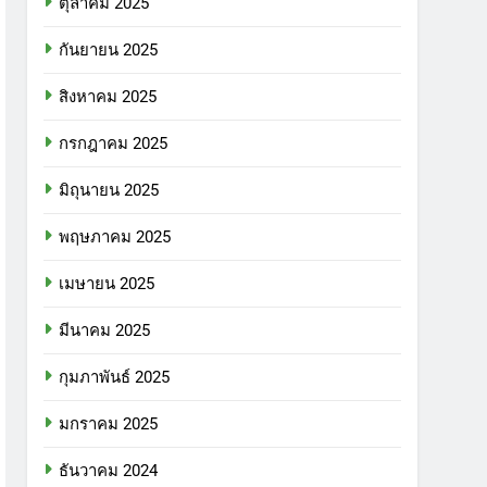
ตุลาคม 2025
กันยายน 2025
สิงหาคม 2025
กรกฎาคม 2025
มิถุนายน 2025
พฤษภาคม 2025
เมษายน 2025
มีนาคม 2025
กุมภาพันธ์ 2025
มกราคม 2025
ธันวาคม 2024