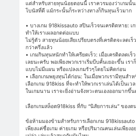
แต่สำหรับสายทุนน้อยตอนนี้ เราควรมองว่าเกมนั้น
โบนัสที่ดี แม้กระนั้นก็ระหว่างทางก็กินทุนเร็วมาก
• บางเกม 918kissauto สปินเร็วจนเครดิตหาย: เกม
ทำให้เราเผลอกดต่อแบบ
ไม่รู้ตัว สายทุนน้อยเสียเปรียบตรงที่เครดิตจะลดเร
กว่าครึ่งแล้ว
• เกมกินทุนหนักทำให้เครียดเร็ว: เมื่อเครดิตลดเ
เลยนะครับ พอเพียงพวกเราเริ่มบีบคั้นเยอะขึ้น เราก
แบบไม่มีแผน หรือแปลงเกมรัวๆโดยไม่คิดก่อน
• เลือกเกมพยุงทุนได้ก่อน: ในเมื่อพวกเรามีทุนสำหร
เลือกเกม 918kiss ที่จะทำให้พวกเราเล่นได้เป็นเ
ในเกมนาน เราจะยิ่งอ่านจังหวะตนเองออกมากขึ้น
เลือกเกมสล็อต918kiss ที่กับ “นิสัยการเล่น” ของต
ข้อห้ามมองข้ามสำหรับการเลือกเกม 918kissauto เ
เพียงแค่ชื่อเกม ค่ายเกม หรือปริมาณคนเล่นเพียงอย่
เปล่า เล่นแล้วสนุกกับมันไหม