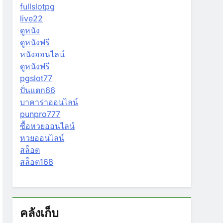
fullslotpg
live22
ดูหนัง
ดูหนังฟรี
หนังออนไลน์
ดูหนังฟรี
pgslot77
ปั่นแตก66
บาคาร่าออนไลน์
punpro777
ซื้อหวยออนไลน์
หวยออนไลน์
สล็อต
สล็อต168
คลังเก็บ