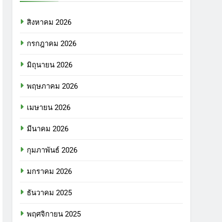
สิงหาคม 2026
กรกฎาคม 2026
มิถุนายน 2026
พฤษภาคม 2026
เมษายน 2026
มีนาคม 2026
กุมภาพันธ์ 2026
มกราคม 2026
ธันวาคม 2025
พฤศจิกายน 2025