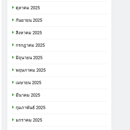
ตุลาคม 2025
กันยายน 2025
สิงหาคม 2025
กรกฎาคม 2025
มิถุนายน 2025
พฤษภาคม 2025
เมษายน 2025
มีนาคม 2025
กุมภาพันธ์ 2025
มกราคม 2025