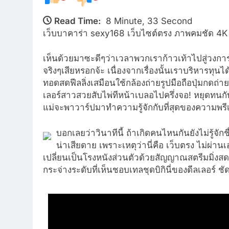
Read Time:
8 Minute, 33 Second
เว็บบาคาร่า sexy168 เว็บไซต์ตรง ภาพคมชัด 4K 
เห็นด้วยมาซะดีๆว่าเวลาพวกเราก้าวเท้าไปสู่วงการเ
จริงๆเสียหรอกจ้ะ เนื่องจากเรื่องนั้นเราบริหารทุนไ
ทอดสดฟีลลิ่งเสมือนใช้กล้องถ่ายรูปมือถือปุ่มกดถ่า
เลอร์สาวสวยสับไพ่ทีหน้าเบลอไปครึ่งจอ! หยุดทนกับ
แม่จะพาวาร์ปมาทำความรู้จักกับที่สุดของความพรีเ
บอกเลยว่าวินาทีนี้ ถ้าเกิดคนไหนกันยังไม่รู้จ
น่าเสียดาย เพราะเหตุว่านี่คือ เว็บตรง ไม่ผ่าน
เปลี่ยนเป็นโรงหนังส่วนตัวด้วยสัญญาณสตรีมมิ่งส
กระจ่างระดับที่เห็นชอบเทลชุดบิกินี่ของดีลเลอร์ ชั