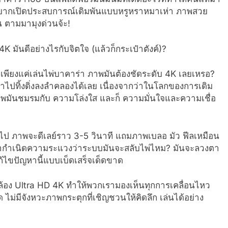
ันอยากเปิดประสบการณ์เดิมพันแบบหรูหราหมาเห่า ภาพสวย
 ตามมามุงด่วนจ้ะ!
มันดีอย่างไรกับจิตใจ (แล้วก็กระเป๋าตังค์)?
ว เพียงแค่เล่นไพ่บาคาร่า ภาพมันต้องชัดระดับ 4K เลยเหรอ?
เอาไปทิ้งดิ่งลงลำคลองได้เลย เนื่องจากว่าในโลกของการเดิม
พมันชมรมกับ ความโล่งใส และก็ ความมั่นใจและความเชื่อ
วไป ภาพจะดีเลย์ราว 3-5 วินาที แถมภาพเบลอ มัว ฟีลเหมือน
รากำเนิดความระแวงว่าระบบมันจะสลับไพ่ไหม? มันจะลวงตา
ก้ไขปัญหานี้แบบเบ็ดเสร็จเด็ดขาด
กล้อง Ultra HD 4K ทำให้พวกเรามองเห็นทุกการเคลื่อนไหว
ด ไม่มีจังหวะภาพกระตุกที่เชิญชวนให้คิดลึก เล่นได้อย่าง