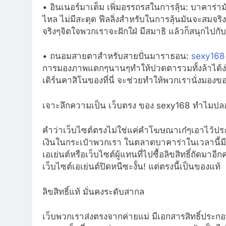
• อินเนอร์มาเต็ม เพิ่มอรรถรสในการลุ้น: บาคาร่าม
ไหล ไม่มีสะดุด ฟีลลิ่งสำหรับในการลุ้นมันจะสมจริงส
จริงๆจิตใจพวกเราจะฝักใฝ่ มีสมาธิ แล้วก็สนุกไปกับ
• ถนอมสายตาสำหรับสายปั่นมาราธอน:
sexy168
การมองภาพแตกๆนานๆทำให้ปวดตารวมทั้งล้าได้ง่า
เดิร์นคาสิโนของที่นี่ จะช่วยทำให้พวกเรานั่งมอ
เจาะลึกความเป็น เว็บตรง ของ sexy168 ทำไมปล
คำว่าเว็บไซต์ตรงไม่ใช่แค่คำโฆษณาเก๋ๆเอาไว้ปร
เงินในกระเป๋าพวกเรา ในตลาดบาคาร่าในเวลานี้มีเว
เอเย่นต์หรือเว็บไซต์ผู้แทนที่ไปซื้อลิขสิทธิ์ถัดมาอี
เว็บไซต์เอเย่นต์ปิดหนีซะงั้น! แต่ตรงนี้เป็นของแท้
ลิขสิทธิ์แท้ มั่นคงระดับสากล
เว็บพวกเราส่งตรงจากค่ายแม่ มีเอกสารสิทธิ์ปร