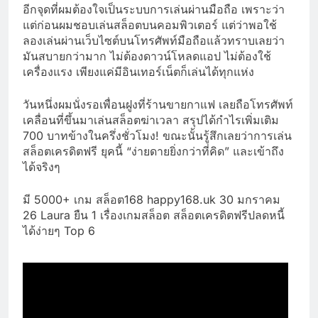
อีกจุดที่ผมต้องใจเป็นระบบการเล่นผ่านมือถือ เพราะว่า
แต่ก่อนผมชอบเล่นสล็อตบนคอมพิวเตอร์ แต่ว่าพอใช้
ลองเล่นผ่านเว็บไซต์บนโทรศัพท์มือถือแล้วทราบเลยว่า
มันสบายกว่ามาก ไม่ต้องดาวน์โหลดแอป ไม่ต้องใช้
เครื่องแรง เพียงแค่มีอินเทอร์เน็ตก็เล่นได้ทุกแห่ง
วันหนึ่งผมนั่งรอเพื่อนฝูงที่ร้านขายกาแฟ เลยถือโทรศัพท์
เคลื่อนที่ขึ้นมาเล่นสล็อตฆ่าเวลา สรุปได้กำไรเพิ่มเติม
700 บาทข้างในครึ่งชั่วโมง! ขณะนั้นรู้สึกเลยว่าการเล่น
สล็อตเครดิตฟรี ยุคนี้ “ง่ายดายยิ่งกว่าที่คิด” และเข้าถึง
ได้จริงๆ
มี 5000+ เกม สล็อต168 happy168.uk 30 มกราคม
26 Laura ยืน 1 เรื่องเกมสล็อต สล็อตเครดิตฟรีปลดหนี้
ได้ง่ายๆ Top 6