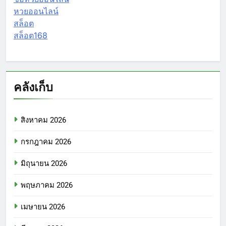
หวยออนไลน์
สล็อต
สล็อต168
คลังเก็บ
สิงหาคม 2026
กรกฎาคม 2026
มิถุนายน 2026
พฤษภาคม 2026
เมษายน 2026