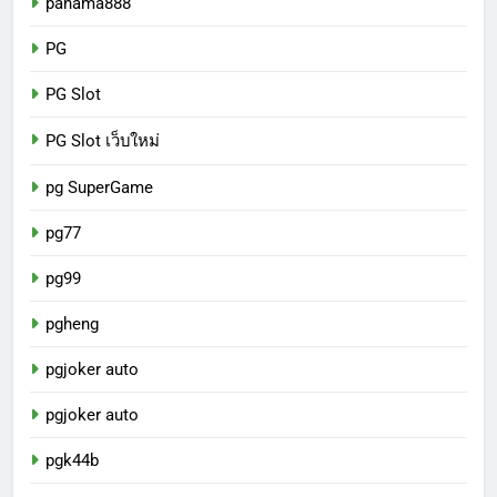
panama888
PG
PG Slot
PG Slot เว็บใหม่
pg SuperGame
pg77
pg99
pgheng
pgjoker auto
pgjoker auto
pgk44b