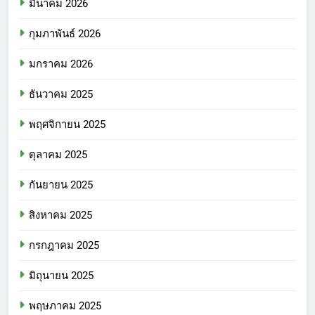
มีนาคม 2026
กุมภาพันธ์ 2026
มกราคม 2026
ธันวาคม 2025
พฤศจิกายน 2025
ตุลาคม 2025
กันยายน 2025
สิงหาคม 2025
กรกฎาคม 2025
มิถุนายน 2025
พฤษภาคม 2025