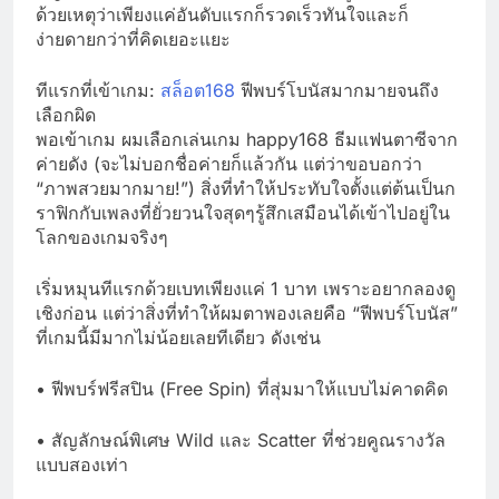
ด้วยเหตุว่าเพียงแค่อันดับแรกก็รวดเร็วทันใจและก็
ง่ายดายกว่าที่คิดเยอะแยะ
ทีแรกที่เข้าเกม:
สล็อต168
ฟีพบร์โบนัสมากมายจนถึง
เลือกผิด
พอเข้าเกม ผมเลือกเล่นเกม happy168 ธีมแฟนตาซีจาก
ค่ายดัง (จะไม่บอกชื่อค่ายก็แล้วกัน แต่ว่าขอบอกว่า
“ภาพสวยมากมาย!”) สิ่งที่ทำให้ประทับใจตั้งแต่ต้นเป็นก
ราฟิกกับเพลงที่ยั่วยวนใจสุดๆรู้สึกเสมือนได้เข้าไปอยู่ใน
โลกของเกมจริงๆ
เริ่มหมุนทีแรกด้วยเบทเพียงแค่ 1 บาท เพราะอยากลองดู
เชิงก่อน แต่ว่าสิ่งที่ทำให้ผมตาพองเลยคือ “ฟีพบร์โบนัส”
ที่เกมนี้มีมากไม่น้อยเลยทีเดียว ดังเช่น
• ฟีพบร์ฟรีสปิน (Free Spin) ที่สุ่มมาให้แบบไม่คาดคิด
• สัญลักษณ์พิเศษ Wild และ Scatter ที่ช่วยคูณรางวัล
แบบสองเท่า