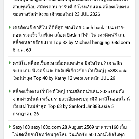
สายทุนน้อย สมัครด่วน การันตี กำไรหลักแสน สล็อตเว็บตรง
ของรางวัลกำลังรอ เจ้าของใหม่ 23 JUL 2026
เครดิตฟรี คาสิโน ที่ดีที่สุด ของไทย Cash back 10% ฝาก-
ถอน รวดเร็ว ไลฟ์สด สล็อต ยิงปลา กีฬา ไพ่ เครดิตฟรี เกม
สล็อตหลายร้อยแบบ Top 82 by Micheal hengjing168d.com
6 ก.ค. 69
คาสิโน สล็อตเว็บตรง สล็อตแตกง่าย มีจริงไหม? เจาะลึก
ระบบเกม ฟีเจอร์ และปัจจัยที่เกี่ยวข้อง เว็บใหญ่ jin888.asia
ใหม่ล่าสุด Top 40 by Kathy 12 webแจกหนัก JUL 26
สล็อตเว็บตรง เว็บไซต์ใหญ่ รวมสล็อตน่าเล่น 2026 เกมดัง
จากค่ายชั้นนำ พร้อมรายละเอียดครบทุกมิติ คาสิโนออนไลน์
เว็บแม่ ใหม่ล่าสุด Top 63 by Sanford Jin888.asia 5
กรกฎาคม 26
Sexy168 sexy168c.com 28 August 2569 บาคาร่า168 เว็บ
ไพ่สดที่ตอบโจทย์คนยุคใหม่ วันเกิดรับ 500 ถอนได้จริงทุก