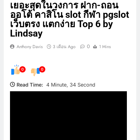
เยอะสุดในวงการ ฝาก-ถอน
Ago
ออโต้ คาสิโน slot กีฬา pgslot
ตเว็บตรง เว็บไซต์แตกง่าย รวมทุกเกมฮิตจากค่ายดังไว้ที่เดียว คาส
เว็บตรง แตกง่าย Top 6 by
Ago
Lindsay
0
Anthony Davis
3 เดือน Ago
1 Mins
0
0
Read Time:
4 Minute, 34 Second