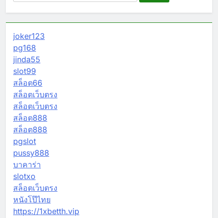
สำหรับ:
joker123
pg168
jinda55
slot99
สล็อต66
สล็อตเว็บตรง
สล็อตเว็บตรง
สล็อต888
สล็อต888
pgslot
pussy888
บาคาร่า
slotxo
สล็อตเว็บตรง
หนังโป๊ไทย
https://1xbetth.vip