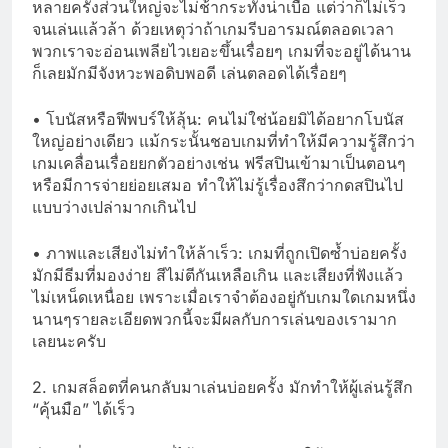
หลายครั้งส่วนใหญ่จะไม่ช้ากระทั่งน่าเบื่อ แต่ว่าก็ไม่เร็ว
จนเล่นแล้วล้า ด้วยเหตุว่าถ้าเกมรีบอารมณ์ตลอดเวลา
พวกเราจะอ่อนเพลียไวเยอะขึ้นเรื่อยๆ เกมที่จะอยู่ได้นาน
ก็เลยมักมีจังหวะพอดิบพอดี เล่นตลอดได้เรื่อยๆ
• โบนัสหรือฟีพบร์ให้ลุ้น: คนไม่ใช่น้อยมิได้อยากโบนัส
ใหญ่อย่างเดียว แม้กระนั้นชอบเกมที่ทำให้มีความรู้สึกว่า
เกมเคลื่อนเรื่อยยกตัวอย่างเช่น ฟรีสปินเข้ามาเป็นตอนๆ
หรือมีการจ่ายย่อยเสมอ ทำให้ไม่รู้เรื่องสึกว่ากดสปินไป
แบบว่างเปล่ามากเกินไป
• ภาพและเสียงไม่ทำให้ล้าเร็ว: เกมที่ถูกเปิดซ้ำบ่อยครั้ง
มักมีธีมที่มองง่าย สีไม่ตีกันเหลือเกิน และเสียงที่ฟังแล้ว
ไม่เหน็ดเหนื่อย เพราะเมื่อเราจำต้องอยู่กับเกมใดเกมหนึ่ง
นานๆรายละเอียดพวกนี้จะมีผลกับการเล่นของเรามาก
เลยนะครับ
2. เกมสล็อตที่คนกลับมาเล่นบ่อยครั้ง มักทำให้ผู้เล่นรู้สึก
“คุ้นมือ” ได้เร็ว