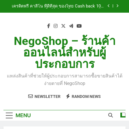
Skip
เครดิตฟรี เกมสล็อตหลายร้อยแบบ Top 82 by
คาสิโน สล็อตเว็บตรง สล็อตแตกง่าย มีจริงไหม? เจาะ
Micheal hengjing168d.com 6 ก.ค. 69
to
ลึกระบบเกม ฟีเจอร์ และปัจจัยที่เกี่ยวข้อง เว็บใหญ่
jin888.asia ใหม่ล่าสุด Top 40 by Kathy 12 webแจก
content
สล็อตเว็บตรง เว็บไซต์ใหญ่ รวมสล็อตน่าเล่น 2026
หนัก JUL 26
เกมดังจากค่ายชั้นนำ พร้อมรายละเอียดครบทุกมิติ คา
สิโนออนไลน์ เว็บแม่ ใหม่ล่าสุด Top 63 by Sanford
สล็อต168 สายแตก ลุ้นกำไรแบบไม่เสียฟีล Top 99 by
Jin888.asia 5 กรกฎาคม 26
Tawnya tangtem168e.com ลุ้นกงล้อมหาเศรษฐี
NegoShop – ร้านค้า
สะสมเพชร สายทุนน้อย สมัครด่วน การันตี กำไรหลัก
เครดิตฟรี คาสิโน ที่ดีที่สุด ของไทย Cash back 10%
แสน สล็อตเว็บตรง ของรางวัลกำลังรอ เจ้าของใหม่ 23
ออนไลน์สำหรับผู้
ฝาก-ถอน รวดเร็ว ไลฟ์สด สล็อต ยิงปลา กีฬา ไพ่
JUL 2026
เครดิตฟรี เกมสล็อตหลายร้อยแบบ Top 82 by
คาสิโน สล็อตเว็บตรง สล็อตแตกง่าย มีจริงไหม? เจาะ
Micheal hengjing168d.com 6 ก.ค. 69
ประกอบการ
ลึกระบบเกม ฟีเจอร์ และปัจจัยที่เกี่ยวข้อง เว็บใหญ่
jin888.asia ใหม่ล่าสุด Top 40 by Kathy 12 webแจก
สล็อตเว็บตรง เว็บไซต์ใหญ่ รวมสล็อตน่าเล่น 2026
หนัก JUL 26
เกมดังจากค่ายชั้นนำ พร้อมรายละเอียดครบทุกมิติ คา
แหล่งสินค้าที่ช่วยให้ผู้ประกอบการสามารถซื้อขายสินค้าได้
สิโนออนไลน์ เว็บแม่ ใหม่ล่าสุด Top 63 by Sanford
ง่ายดายที่ NegoShop
Jin888.asia 5 กรกฎาคม 26
NEWSLETTER
RANDOM NEWS
MENU