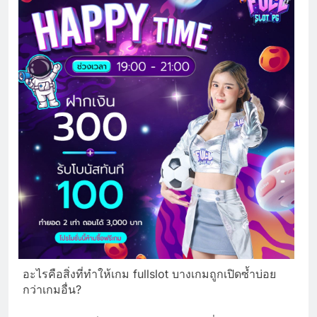
อะไรคือสิ่งที่ทำให้เกม fullslot บางเกมถูกเปิดซ้ำบ่อย
กว่าเกมอื่น?