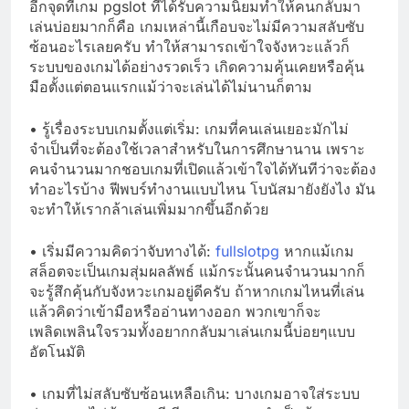
อีกจุดที่เกม pgslot ที่ได้รับความนิยมทำให้คนกลับมา
เล่นบ่อยมากก็คือ เกมเหล่านี้เกือบจะไม่มีความสลับซับ
ซ้อนอะไรเลยครับ ทำให้สามารถเข้าใจจังหวะแล้วก็
ระบบของเกมได้อย่างรวดเร็ว เกิดความคุ้นเคยหรือคุ้น
มือตั้งแต่ตอนแรกแม้ว่าจะเล่นได้ไม่นานก็ตาม
• รู้เรื่องระบบเกมตั้งแต่เริ่ม: เกมที่คนเล่นเยอะมักไม่
จำเป็นที่จะต้องใช้เวลาสำหรับในการศึกษานาน เพราะ
คนจำนวนมากชอบเกมที่เปิดแล้วเข้าใจได้ทันทีว่าจะต้อง
ทำอะไรบ้าง ฟีพบร์ทำงานแบบไหน โบนัสมายังยังไง มัน
จะทำให้เรากล้าเล่นเพิ่มมากขึ้นอีกด้วย
• เริ่มมีความคิดว่าจับทางได้:
fullslotpg
หากแม้เกม
สล็อตจะเป็นเกมสุ่มผลลัพธ์ แม้กระนั้นคนจำนวนมากก็
จะรู้สึกคุ้นกับจังหวะเกมอยู่ดีครับ ถ้าหากเกมไหนที่เล่น
แล้วคิดว่าเข้ามือหรืออ่านทางออก พวกเขาก็จะ
เพลิดเพลินใจรวมทั้งอยากกลับมาเล่นเกมนี้บ่อยๆแบบ
อัตโนมัติ
• เกมที่ไม่สลับซับซ้อนเหลือเกิน: บางเกมอาจใส่ระบบ