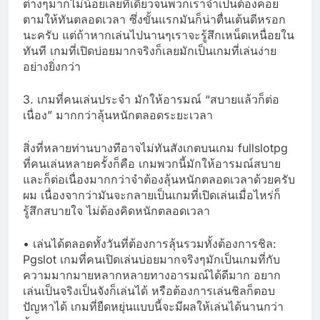
ต่างๆมากไม่น้อยเลยทีเดียวจนพวกเราจำเป็นต้องคอย
ตามให้ทันตลอดเวลา ซึ่งขั้นแรกมันก็น่าตื่นเต้นดีหรอก
นะครับ แต่ถ้าหากเล่นไปนานๆเราจะรู้สึกเหน็ดเหนื่อยใน
ทันที เกมที่เปิดบ่อยมากจริงก็เลยมักเป็นเกมที่เล่นง่าย
อย่างยิ่งกว่า
3. เกมที่คนเล่นประจำ มักให้อารมณ์ “สบายแล้วก็ต่อ
เนื่อง” มากกว่าลุ้นหนักตลอดระยะเวลา
สิ่งที่หลายท่านบางทีอาจไม่ทันสังเกตบนเกม fullslotpg
ที่คนเล่นหลายครั้งก็คือ เกมพวกนี้มักให้อารมณ์สบาย
และก็ต่อเนื่องมากกว่าจำต้องลุ้นหนักตลอดเวลาด้วยครับ
ผม เนื่องจากว่ามันจะกลายเป็นเกมที่เปิดเล่นเมื่อไหร่ก็
รู้สึกสบายใจ ไม่ต้องคิดหนักตลอดเวลา
• เล่นได้ตลอดทั้งวันที่ต้องการลุ้นรวมทั้งต้องการชิล:
Pgslot เกมที่คนเปิดเล่นบ่อยมากจริงๆมักเป็นเกมที่กับ
ความมากมายหลากหลายทางอารมณ์ได้ดีมาก อยาก
เล่นเป็นจริงเป็นจังก็เล่นได้ หรือต้องการเล่นชิลก็ตอบ
ปัญหาได้ เกมที่ยืดหยุ่นแบบนี้จะมีผลให้เล่นได้นานกว่า