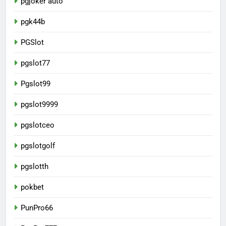
pgjoker auto
pgk44b
PGSlot
pgslot77
Pgslot99
pgslot9999
pgslotceo
pgslotgolf
pgslotth
pokbet
PunPro66