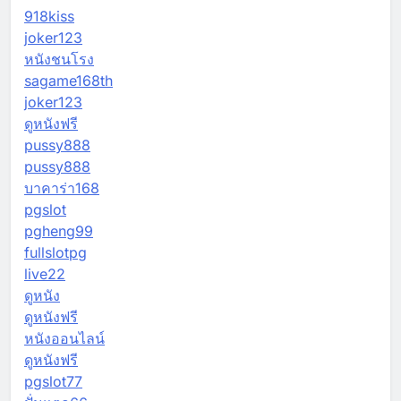
918kiss
joker123
หนังชนโรง
sagame168th
joker123
ดูหนังฟรี
pussy888
pussy888
บาคาร่า168
pgslot
pgheng99
fullslotpg
live22
ดูหนัง
ดูหนังฟรี
หนังออนไลน์
ดูหนังฟรี
pgslot77