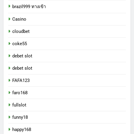
brazil999 ทางเข้า
Casino
cloudbet
coke55
debet slot
debet slot
FAFA123
faro168
fullslot
funny18
happy168