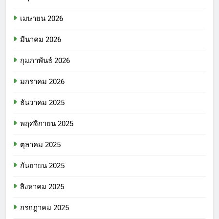
เมษายน 2026
มีนาคม 2026
กุมภาพันธ์ 2026
มกราคม 2026
ธันวาคม 2025
พฤศจิกายน 2025
ตุลาคม 2025
กันยายน 2025
สิงหาคม 2025
กรกฎาคม 2025