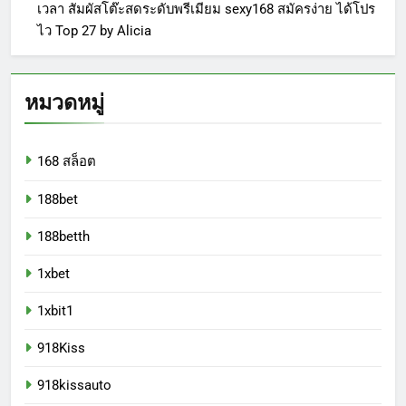
เวลา สัมผัสโต๊ะสดระดับพรีเมียม sexy168 สมัครง่าย ได้โปร
ไว Top 27 by Alicia
หมวดหมู่
168 สล็อต
188bet
188betth
1xbet
1xbit1
918Kiss
918kissauto