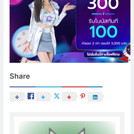
Share