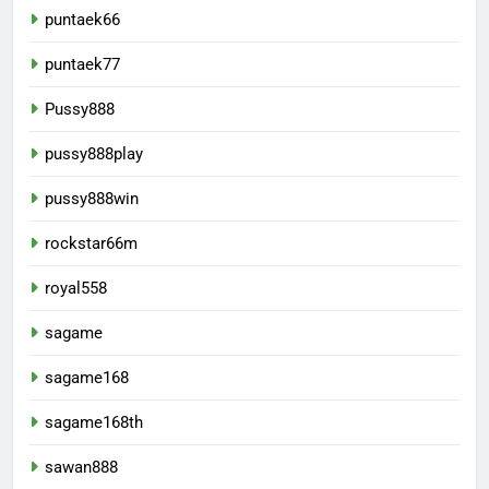
puntaek66
puntaek77
Pussy888
pussy888play
pussy888win
rockstar66m
royal558
sagame
sagame168
sagame168th
sawan888