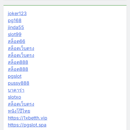
joker123
pg168
jinda55
slot99
สล็อต66
สล็อตเว็บตรง
สล็อตเว็บตรง
สล็อต888
สล็อต888
pgslot
pussy888
บาคาร่า
slotxo
สล็อตเว็บตรง
หนังโป๊ไทย
https://1xbetth.vip
https://pgslot.spa