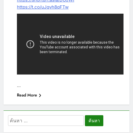
https://t.co/uJqvh8qFTw
…
Read More
ค้นหา
สำหรับ: