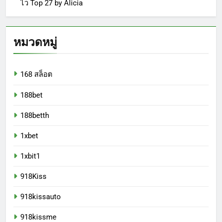
ไว Top 27 by Alicia
หมวดหมู่
168 สล็อต
188bet
188betth
1xbet
1xbit1
918Kiss
918kissauto
918kissme