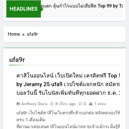
HEADLINES
6 วัน Ago
สล็อตออนไลน์ ได้เงินจริง เกมฮิต ไม่จกตา Top 97 by Eden jin
7 เดือน Ago
Home
ufa9r
9 เดือน Ago
เว็บเปิดใหม่ สล็อต888 ใหม่ล่าสุด Top 47 by Opal เครดิตฟรี g
ufa9r
1 ปี Ago
สล็อตเว็บตรง เว็บไซต์แตกง่าย รวมทุกเกมฮิตจากค่ายดังไว้ที่เด
2 ปี Ago
คาสิโนออนไลน์ เว็บเปิดใหม่ เครดิตฟรี Top 54
by Jeramy 25 ufa9 เวปไซต์แจกหนัก สมัครแทง
6 วัน Ago
บอลวันนี้ รับโบนัสเพิ่มทันทีทุกยอดฝาก ธ.ค. 25
UFA9
สล็อตออนไลน์ ได้เงินจริง เกมฮิต ไม่จกตา Top 97 by Eden jin
Anthony Davis
8 เดือน ago
0
1 mins
7 เดือน Ago
ufa9r เว็บไซต์คาสิโนเว็บตรงที่กล้าบอกต่อ หลังทดลองใช้จริง
ครบ 1 เดือนเต็ม
9 เดือน Ago
ที่ผ่านมาเคยเล่นคาสิโนออนไลน์มาหลายเจ้าแม้กระนั้นรู้สึกไม่
เว็บเปิดใหม่ สล็อต888 ใหม่ล่าสุด Top 47 by Opal เครดิตฟรี g