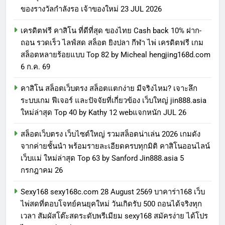
ของรางวัลกำลังรอ เจ้าของใหม่ 23 JUL 2026
เครดิตฟรี คาสิโน ที่ดีที่สุด ของไทย Cash back 10% ฝาก-
ถอน รวดเร็ว ไลฟ์สด สล็อต ยิงปลา กีฬา ไพ่ เครดิตฟรี เกม
สล็อตหลายร้อยแบบ Top 82 by Micheal hengjing168d.com
6 ก.ค. 69
คาสิโน สล็อตเว็บตรง สล็อตแตกง่าย มีจริงไหม? เจาะลึก
ระบบเกม ฟีเจอร์ และปัจจัยที่เกี่ยวข้อง เว็บใหญ่ jin888.asia
ใหม่ล่าสุด Top 40 by Kathy 12 webแจกหนัก JUL 26
สล็อตเว็บตรง เว็บไซต์ใหญ่ รวมสล็อตน่าเล่น 2026 เกมดัง
จากค่ายชั้นนำ พร้อมรายละเอียดครบทุกมิติ คาสิโนออนไลน์
เว็บแม่ ใหม่ล่าสุด Top 63 by Sanford Jin888.asia 5
กรกฎาคม 26
Sexy168 sexy168c.com 28 August 2569 บาคาร่า168 เว็บ
ไพ่สดที่ตอบโจทย์คนยุคใหม่ วันเกิดรับ 500 ถอนได้จริงทุก
เวลา สัมผัสโต๊ะสดระดับพรีเมียม sexy168 สมัครง่าย ได้โปร