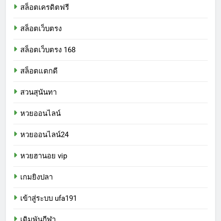
สล็อตเครดิตฟรี
สล็อตเว็บตรง
สล็อตเว็บตรง 168
สล็อตแตกดี
สวนสุนันทา
หวยออนไลน์
หวยออนไลน์24
หวยฮานอย vip
เกมยิงปลา
เข้าสู่ระบบ ufa191
เดิมพันกีฬา