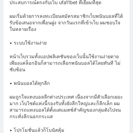
ประสบการณ์ตรงกับเว็บ ufa11bet ที่เยี่ยมที่สุด
ผมเริ่มด้วยการลงทะเบียนสมัครสมาชิกเว็บพนันบอลที่ได้
รับข้อเสนอจากเพื่อนฝูง จากวันแรกที่เข้าเว็บ ผมชอบใจ
ในหลายเรื่อง
• ระบบใช้งานง่าย
หน้าเว็บรวมทั้งแอปพลิเคชันของเว็บนั้นใช้งานง่ายดาย
เพียงแค่ล็อกอินก็สามารถเลือกพนันบอลได้โดยทันที ไม่
ซับซ้อน
• พนันบอลได้ทุกลีก
ผมถูกใจแทงบอลลีกต่างประเทศ เนื่องจากมีตัวเลือกเยอะ
มาก เว็บไซต์แห่งนี้รองรับทั้งยังลีกใหญ่และก็ลีกเล็ก ผม
สามารถแทงบอลได้ตั้งแต่แมตช์สำคัญของกลุ่มดังไปจน
กระทั่งลีกนอกกระแส
• โปรโมชั่นแล้วก็โบนัสคุ้ม