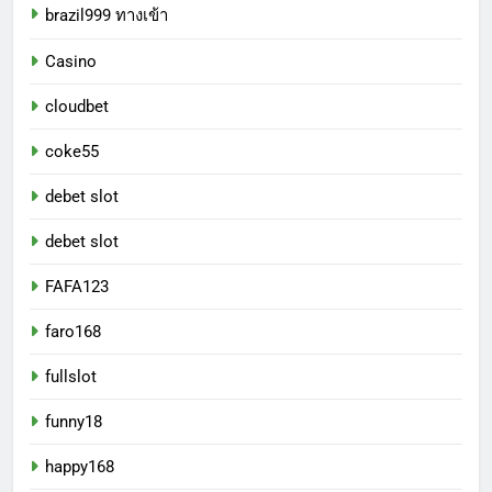
brazil999 ทางเข้า
Casino
cloudbet
coke55
debet slot
debet slot
FAFA123
faro168
fullslot
funny18
happy168