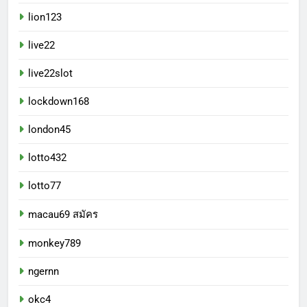
lion123
live22
live22slot
lockdown168
london45
lotto432
lotto77
macau69 สมัคร
monkey789
ngernn
okc4