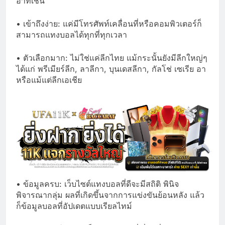
อาทิเช่น
• เข้าถึงง่าย: แค่มีโทรศัพท์เคลื่อนที่หรือคอมพิวเตอร์ก็
สามารถแทงบอลได้ทุกที่ทุกเวลา
• ตัวเลือกมาก: ไม่ใช่แค่ลีกไทย แม้กระนั้นยังมีลีกใหญ่ๆ
ได้แก่ พรีเมียร์ลีก, ลาลีกา, บุนเดสลีกา, กัลโช่ เซเรีย อา
หรือแม้แต่ลีกเอเชีย
• ข้อมูลครบ: เว็บไซต์แทงบอลที่ดีจะมีสถิติ พินิจ
พิจารณากลุ่ม ผลที่เกิดขึ้นจากการแข่งขันย้อนหลัง แล้ว
ก็ข้อมูลบอลที่อัปเดตแบบเรียลไทม์