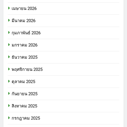
เมษายน 2026
มีนาคม 2026
กุมภาพันธ์ 2026
มกราคม 2026
ธันวาคม 2025
พฤศจิกายน 2025
ตุลาคม 2025
กันยายน 2025
สิงหาคม 2025
กรกฎาคม 2025