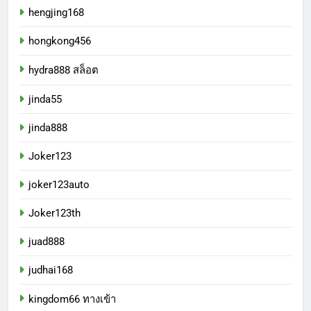
hengjing168
hongkong456
hydra888 สล็อต
jinda55
jinda888
Joker123
joker123auto
Joker123th
juad888
judhai168
kingdom66 ทางเข้า