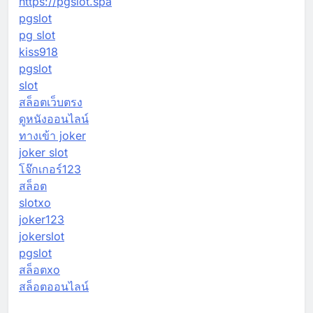
https://pgslot.spa
pgslot
pg slot
kiss918
pgslot
slot
สล็อตเว็บตรง
ดูหนังออนไลน์
ทางเข้า joker
joker slot
โจ๊กเกอร์123
สล็อต
slotxo
joker123
jokerslot
pgslot
สล็อตxo
สล็อตออนไลน์