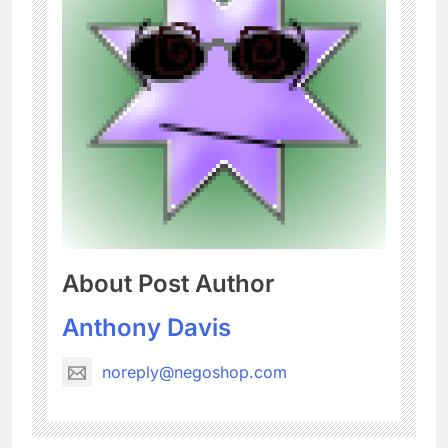
About Post Author
Anthony Davis
noreply@negoshop.com